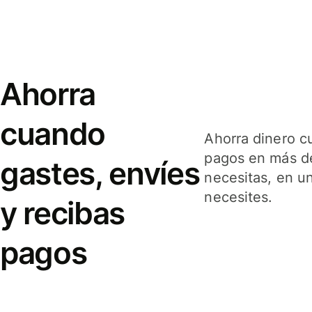
Ahorra
cuando
Ahorra dinero c
pagos en más de
gastes, envíes
necesitas, en u
necesites.
y recibas
pagos