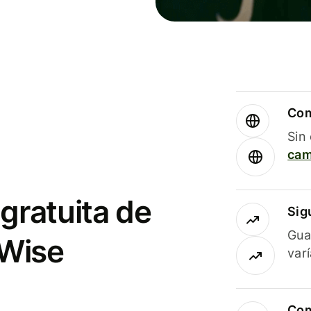
Com
Sin
cam
gratuita de
Sig
Gua
 Wise
var
Com