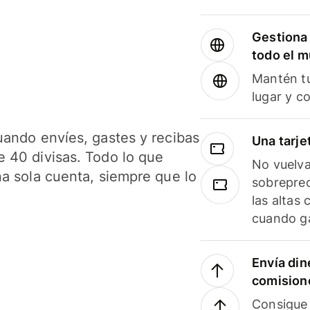
Gestiona 
todo el 
Mantén tu
lugar y c
uando envíes, gastes y recibas
Una tarje
 40 divisas. Todo lo que
No vuelva
na sola cuenta, siempre que lo
sobreprec
las altas
cuando ga
Envía din
comision
Consigue 