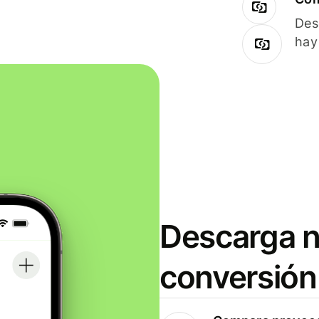
Des
hay
Descarga n
conversión