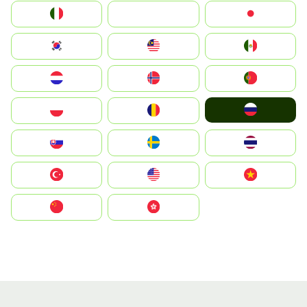
Italia
JA
Japan
South Korea
Malay
Mexico
Nederland
Norge
Portugal
Россия
Polska
România
Slovensko
Ruoŧŧa
ไทย
Türkiye
United States
Vietnam
中国
中國香港特別行政區