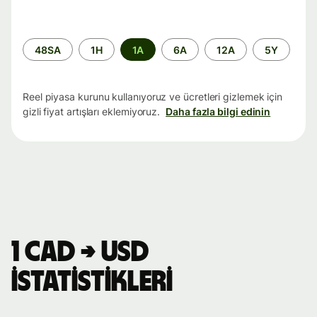
Zaman
48SA
1H
1A
6A
12A
5Y
aralığı
Reel piyasa kurunu kullanıyoruz ve ücretleri gizlemek için
gizli fiyat artışları eklemiyoruz.
Daha fazla bilgi edinin
1 CAD → USD
istatistikleri