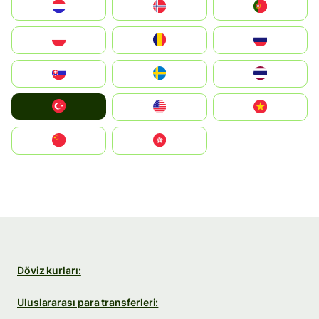
Nederland
Norge
Portugal
Polska
România
Россия
Slovensko
Ruoŧŧa
ไทย
Türkiye
United States
Vietnam
中国
中國香港特別行政區
Döviz kurları:
Uluslararası para transferleri: