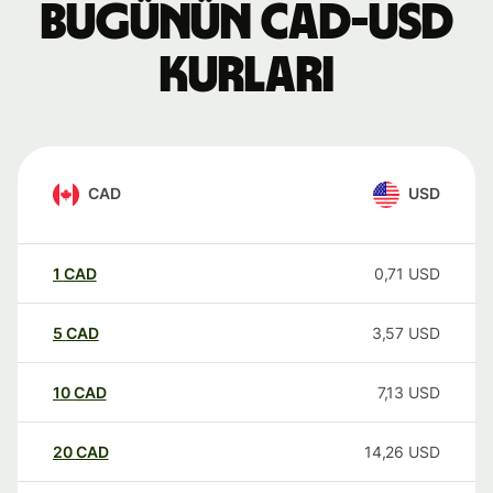
Bugünün CAD-USD
kurları
CAD
USD
1
CAD
0,71
USD
5
CAD
3,57
USD
10
CAD
7,13
USD
20
CAD
14,26
USD