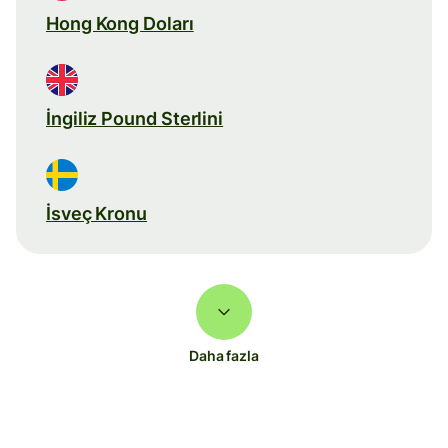
Hong Kong Doları
İngiliz Pound Sterlini
İsveç Kronu
Daha fazla