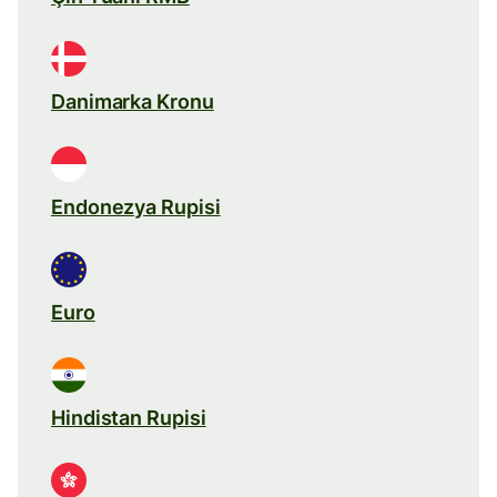
Danimarka Kronu
Endonezya Rupisi
Euro
Hindistan Rupisi