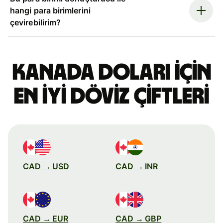
hangi para birimlerini
çevirebilirim?
Kanada doları için
en iyi döviz çiftleri
CAD → USD
CAD → INR
CAD → EUR
CAD → GBP