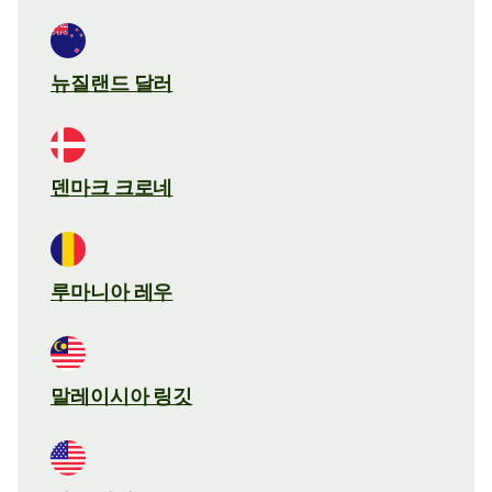
뉴질랜드 달러
덴마크 크로네
루마니아 레우
말레이시아 링깃