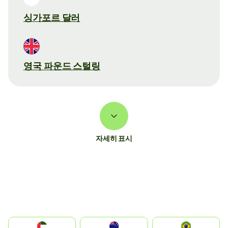
싱가포르 달러
영국 파운드 스털링
자세히 표시
الإمارات العربية المتحدة
Australia
Brazil