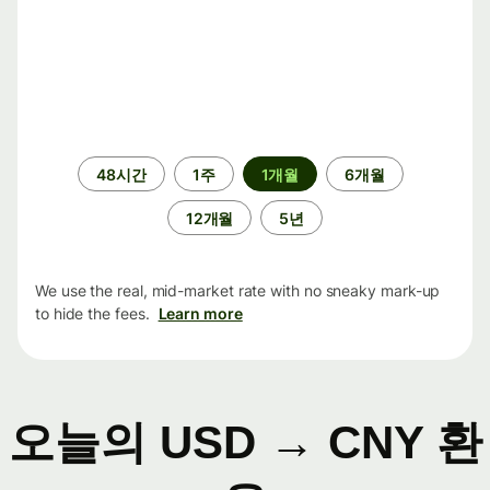
기
48시간
1주
1개월
6개월
간
12개월
5년
We use the real, mid-market rate with no sneaky mark-up
to hide the fees.
Learn more
오늘의 USD → CNY 환