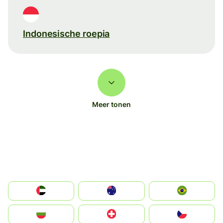
Indonesische roepia
Meer tonen
الإمارات العربية المتحدة
Australia
Brazil
България
Switzerland
Czechia