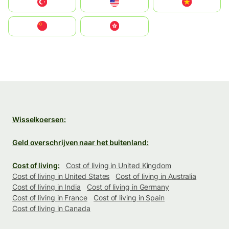
Türkiye
United States
Vietnam
中国
中國香港特別行政區
Wisselkoersen:
Geld overschrijven naar het buitenland:
Cost of living:
Cost of living in United Kingdom
Cost of living in United States
Cost of living in Australia
Cost of living in India
Cost of living in Germany
Cost of living in France
Cost of living in Spain
Cost of living in Canada