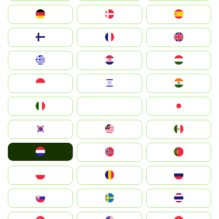
Deutschland
Denmark
España
Suomi
France
United Kingdom
Greece
Hrvatska
Magyarország
Indonesia
Israel
India
Italia
JA
Japan
South Korea
Malay
Mexico
Nederland
Norge
Portugal
Polska
România
Россия
Slovensko
Ruoŧŧa
ไทย