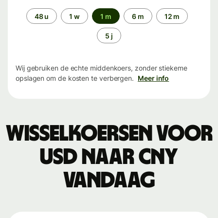
Periode
48 u
1 w
1 m
6 m
12 m
5 j
Wij gebruiken de echte middenkoers, zonder stiekeme
opslagen om de kosten te verbergen.
Meer info
Wisselkoersen voor
USD naar CNY
vandaag