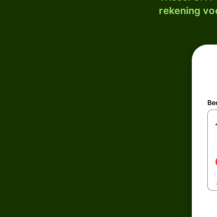
rekening voo
Be