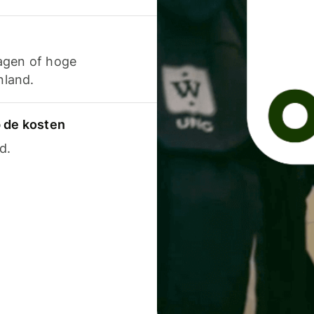
agen of hoge
nland.
p de kosten
d.