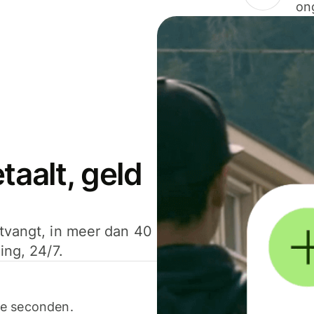
on
aalt, geld
ntvangt, in meer dan 40
ing, 24/7.
ele seconden.