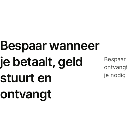
Bespaar wanneer
je betaalt, geld
Bespaar 
ontvangt
stuurt en
je nodig
ontvangt