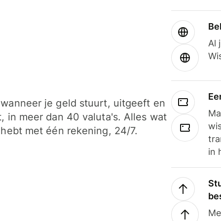
Be
Al 
Wi
Ee
wanneer je geld stuurt, uitgeeft en
Ma
, in meer dan 40 valuta's. Alles wat
wi
 hebt met één rekening, 24/7.
tra
in 
Stu
be
Me