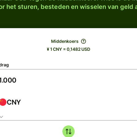
r het sturen, besteden en wisselen van geld a
Middenkoers
¥ 1 CNY = 0,1482 USD
drag
CNY