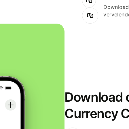
Downloade
vervelend
Download d
Currency C