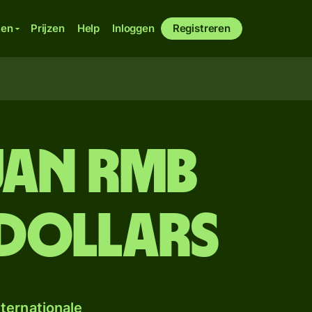
ken
Prijzen
Help
Inloggen
Registreren
uan rmb
 dollars
ternationale