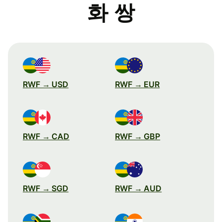
화 쌍
RWF → USD
RWF → EUR
RWF → CAD
RWF → GBP
RWF → SGD
RWF → AUD