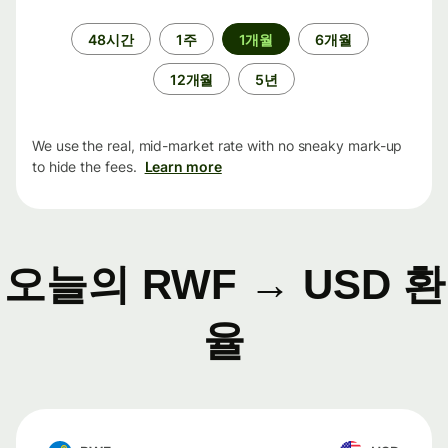
기
48시간
1주
1개월
6개월
간
12개월
5년
We use the real, mid-market rate with no sneaky mark-up
to hide the fees.
Learn more
오늘의 RWF → USD 환
율