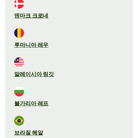
덴마크 크로네
루마니아 레우
말레이시아 링깃
불가리아 레프
브라질 헤알