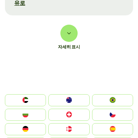
유로
자세히 표시
الإمارات العربية المتحدة
Australia
Brazil
България
Switzerland
Czechia
Deutschland
Denmark
España