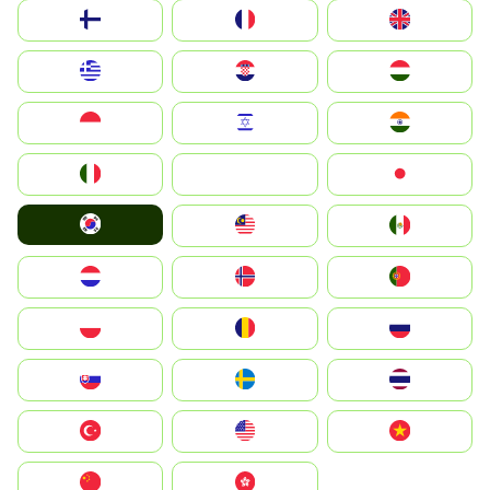
Suomi
France
United Kingdom
Greece
Hrvatska
Magyarország
Indonesia
Israel
India
Italia
JA
Japan
South Korea
Malay
Mexico
Nederland
Norge
Portugal
Polska
România
Россия
Slovensko
Ruoŧŧa
ไทย
Türkiye
United States
Vietnam
中国
中國香港特別行政區