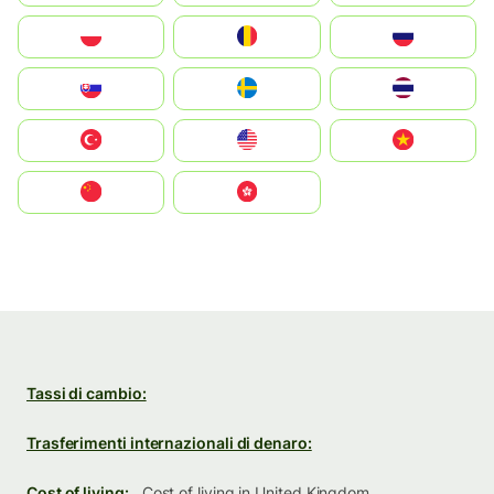
Polska
România
Россия
Slovensko
Ruoŧŧa
ไทย
Türkiye
United States
Vietnam
中国
中國香港特別行政區
Tassi di cambio:
Trasferimenti internazionali di denaro:
Cost of living:
Cost of living in United Kingdom