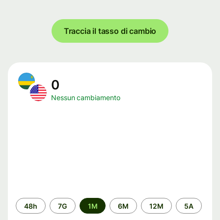
Traccia il tasso di cambio
0
Nessun cambiamento
Periodo
48h
7G
1M
6M
12M
5A
di