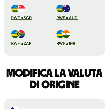
RWF a SGD
RWF a AUD
RWF a ZAR
RWF a INR
Modifica la valuta
di origine