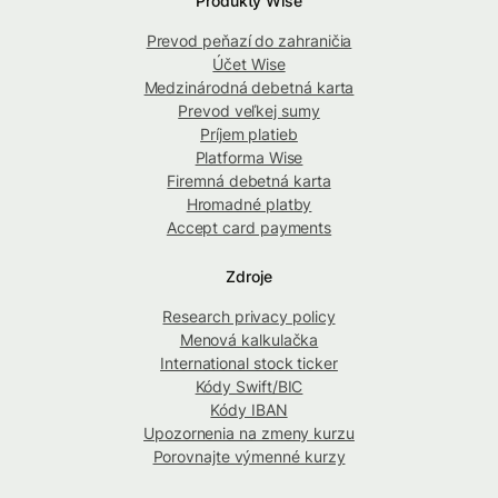
Produkty Wise
Prevod peňazí do zahraničia
Účet Wise
Medzinárodná debetná karta
Prevod veľkej sumy
Príjem platieb
Platforma Wise
Firemná debetná karta
Hromadné platby
Accept card payments
Zdroje
Research privacy policy
Menová kalkulačka
International stock ticker
Kódy Swift/BIC
Kódy IBAN
Upozornenia na zmeny kurzu
Porovnajte výmenné kurzy