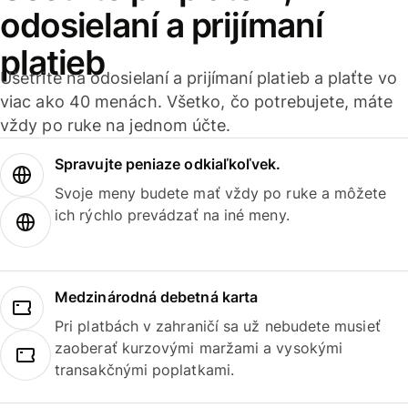
odosielaní a prijímaní
platieb
Ušetrite na odosielaní a prijímaní platieb a plaťte vo
viac ako 40 menách. Všetko, čo potrebujete, máte
vždy po ruke na jednom účte.
Spravujte peniaze odkiaľkoľvek.
Svoje meny budete mať vždy po ruke a môžete
ich rýchlo prevádzať na iné meny.
Medzinárodná debetná karta
Pri platbách v zahraničí sa už nebudete musieť
zaoberať kurzovými maržami a vysokými
transakčnými poplatkami.