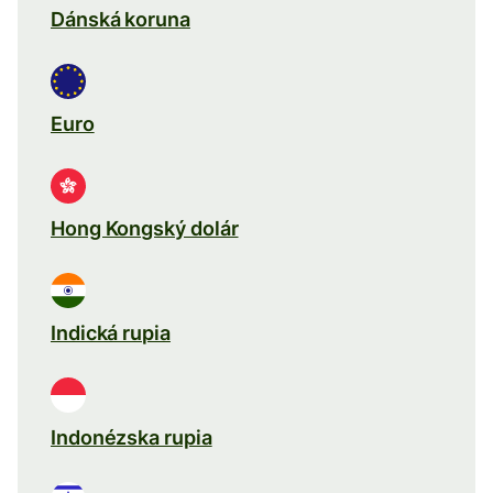
Dánská koruna
Euro
Hong Kongský dolár
Indická rupia
Indonézska rupia