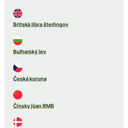
Britská libra šterlingov
Bulharský lev
Česká koruna
Čínsky jüan RMB