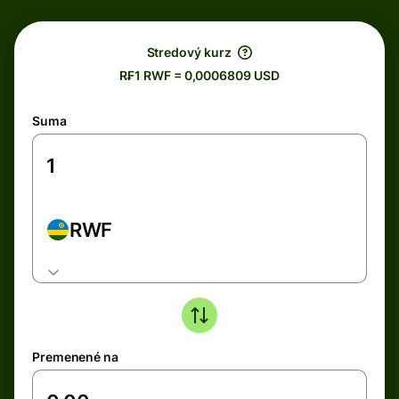
Stredový kurz
R₣1 RWF = 0,0006809 USD
Suma
RWF
Premenené na