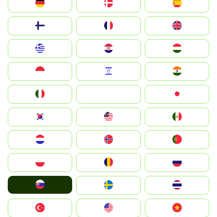
Deutschland
Denmark
España
Suomi
France
United Kingdom
Greece
Hrvatska
Magyarország
Indonesia
Israel
India
Italia
JA
Japan
South Korea
Malay
Mexico
Nederland
Norge
Portugal
Polska
România
Россия
Slovensko
Ruoŧŧa
ไทย
Türkiye
United States
Vietnam