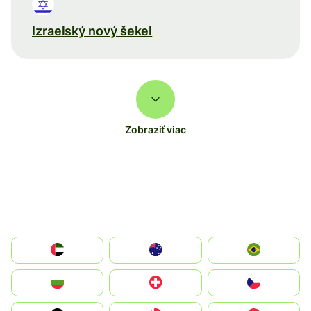
Izraelský nový šekel
Zobraziť viac
الإمارات العربية المتحدة
Australia
Brazil
България
Switzerland
Czechia