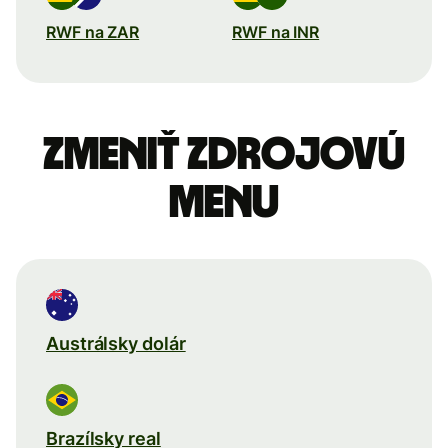
RWF na ZAR
RWF na INR
Zmeniť zdrojovú
menu
Austrálsky dolár
Brazílsky real