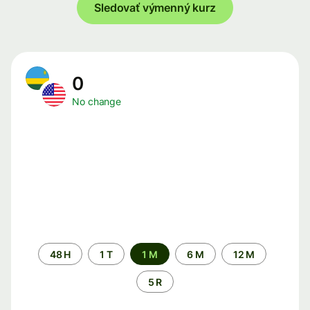
Sledovať výmenný kurz
0
No change
Time
48 H
1 T
1 M
6 M
12 M
period
5 R