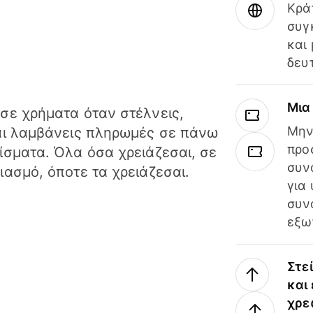
Κρά
συγ
και
δευ
Μια
σε χρήματα όταν στέλνεις,
Μην
αι λαμβάνεις πληρωμές σε πάνω
προ
ίσματα. Όλα όσα χρειάζεσαι, σε
συν
ιασμό, όποτε τα χρειάζεσαι.
για
συν
εξω
Στε
και
χρε