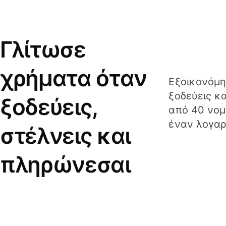
Γλίτωσε
χρήματα όταν
Εξοικονόμη
ξοδεύεις κ
ξοδεύεις,
από 40 νομ
έναν λογαρ
στέλνεις και
πληρώνεσαι