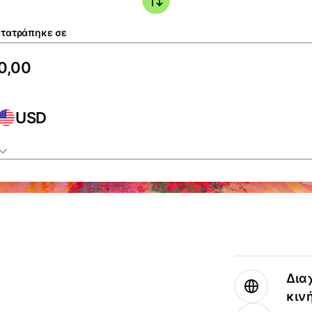
τατράπηκε σε
USD
Δια
κιν