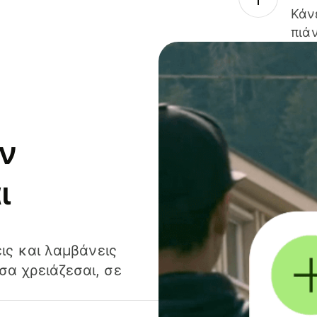
Κάν
πιάν
ν
ι
ις και λαμβάνεις
α χρειάζεσαι, σε