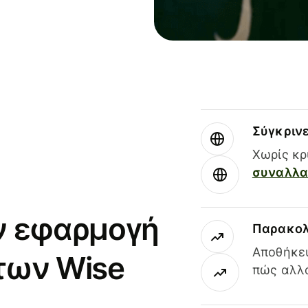
Σύγκριν
Χωρίς κρ
συναλλαγ
ν εφαρμογή
Παρακολ
Αποθήκευ
των Wise
πώς αλλά