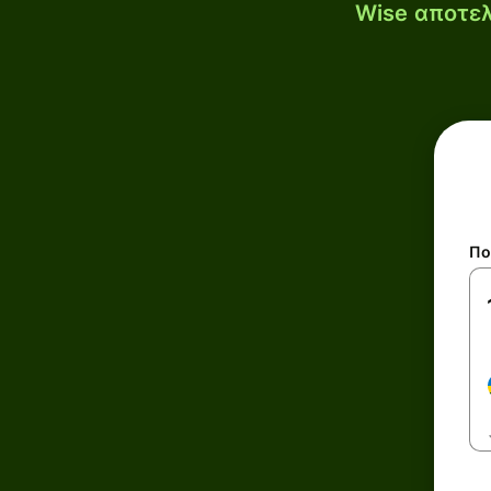
Wise αποτελ
Πο