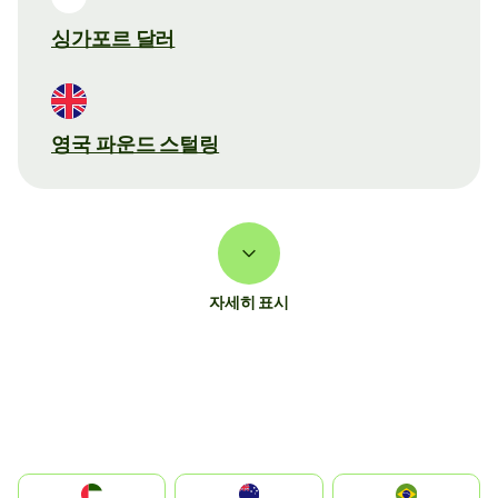
싱가포르 달러
영국 파운드 스털링
자세히 표시
الإمارات العربية المتحدة
Australia
Brazil