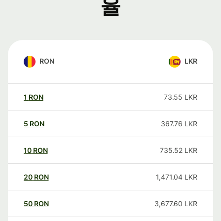
율
RON
LKR
1
RON
73.55
LKR
5
RON
367.76
LKR
10
RON
735.52
LKR
20
RON
1,471.04
LKR
50
RON
3,677.60
LKR