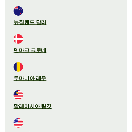
뉴질랜드 달러
덴마크 크로네
루마니아 레우
말레이시아 링깃