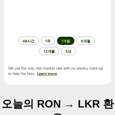
기
48시간
1주
1개월
6개월
간
12개월
5년
We use the real, mid-market rate with no sneaky mark-up
to hide the fees.
Learn more
오늘의 RON → LKR 환