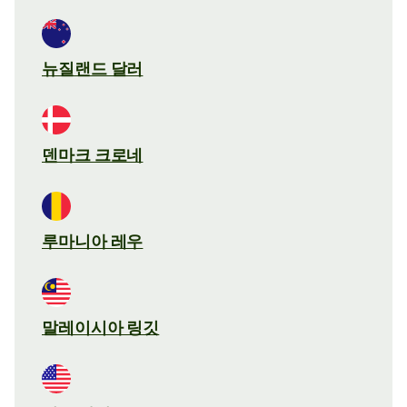
뉴질랜드 달러
덴마크 크로네
루마니아 레우
말레이시아 링깃