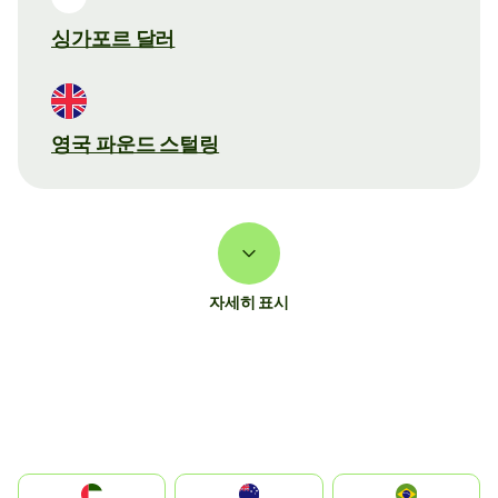
싱가포르 달러
영국 파운드 스털링
자세히 표시
الإمارات العربية المتحدة
Australia
Brazil