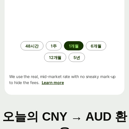
기
48시간
1주
1개월
6개월
간
12개월
5년
We use the real, mid-market rate with no sneaky mark-up
to hide the fees.
Learn more
오늘의 CNY → AUD 환