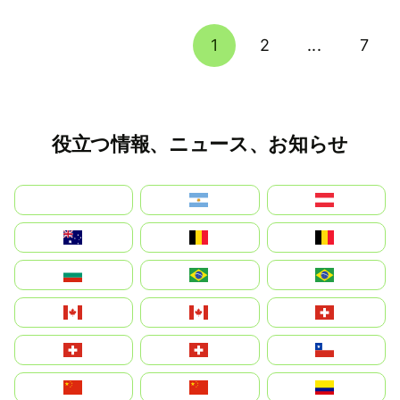
1
2
...
7
役立つ情報、ニュース、お知らせ
بالعربية
Argentina
Österreich
Australia
België
Belgique
България
Brasil (ES)
Brasil
Canada (FR)
Canada
Svizzera
Suisse
Schweiz
Chile
中国
China
Colombia