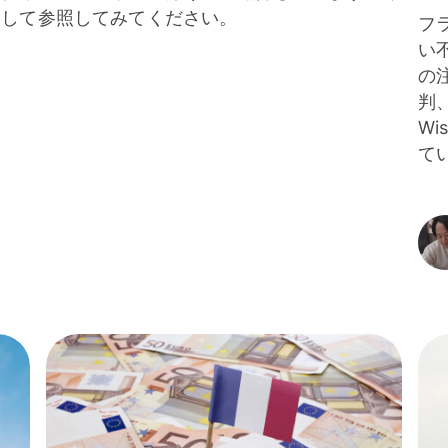
として参照してみてください。
フ
い
の
判
W
て