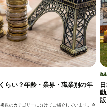
海外
くらい？年齢・業界・職業別の年
日
動
版
を複数のカテゴリーに分けてご紹介しています。今