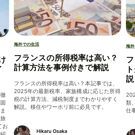
海外での生活
海外
フランスの所得税率は高い？
け
フ
計算方法を事例付きで解説
イ
ト
説
フランスの所得税率は高い？本記事では、
2025年の最新税率、家族構成に応じた所得
を徹
2
税の計算方法、減税制度までわかりやすく
、固
類
解説。移住やワーホリ前に必見です。
方ま
仕
。旅
てお
Hikaru Osaka
ご紹