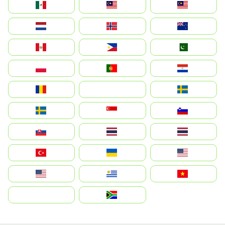
México
Malaysia (MS)
Malaysia
Nederland
Norge
New Zealand
Perú
Philippines
Pakistan
Polska
Portugal
Paraguay
România
На русском
Sweden
Sverige
Singapore
Slovenija
Slovensko
Thailand
ไทย
Türkiye
Україна
United States
Estados Unidos
Uruguay
Việt Nam
بالعربية
South Africa