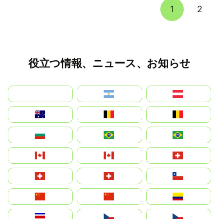
1
2
役立つ情報、ニュース、お知らせ
بالعربية
Argentina
Österreich
Australia
België
Belgique
България
Brasil (ES)
Brasil
Canada (FR)
Canada
Svizzera
Suisse
Schweiz
Chile
中国
China
Colombia
Costa Rica
Czechia
Česko