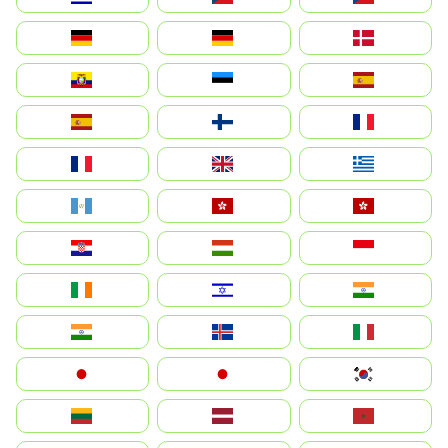
Deutschland
Germany
Danmark
Ecuador
Eesti
Spain
España
Suomi
France
France
United Kingdom
Ελλάδα
Guatemala
Hong Kong
中國香港特別行政區
Hrvatska
Magyarország
Indonesia
Ireland
ישראל
भारत
India
Ísland
Italia
Japan
日本
대한민국
Lietuva
Latvija
Maroc