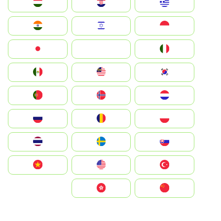
Greece
Hrvatska
Magyarország
Indonesia
Israel
India
Italia
JA
Japan
South Korea
Malay
Mexico
Nederland
Norge
Portugal
Polska
România
Россия
Slovensko
Ruoŧŧa
ไทย
Türkiye
United States
Vietnam
中国
中國香港特別行政區