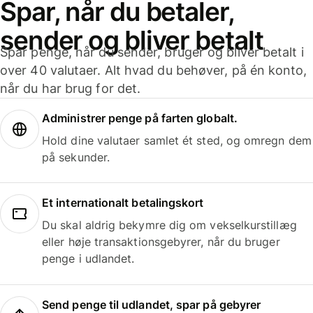
Spar, når du betaler,
sender og bliver betalt
Spar penge, når du sender, bruger og bliver betalt i
over 40 valutaer. Alt hvad du behøver, på én konto,
når du har brug for det.
Administrer penge på farten globalt.
Hold dine valutaer samlet ét sted, og omregn dem
på sekunder.
Et internationalt betalingskort
Du skal aldrig bekymre dig om vekselkurstillæg
eller høje transaktionsgebyrer, når du bruger
penge i udlandet.
Send penge til udlandet, spar på gebyrer