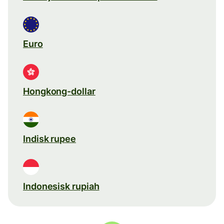
Euro
Hongkong-dollar
Indisk rupee
Indonesisk rupiah