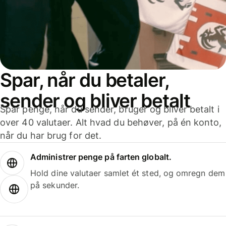
Spar, når du betaler,
sender og bliver betalt
Spar penge, når du sender, bruger og bliver betalt i
over 40 valutaer. Alt hvad du behøver, på én konto,
når du har brug for det.
Administrer penge på farten globalt.
Hold dine valutaer samlet ét sted, og omregn dem
på sekunder.