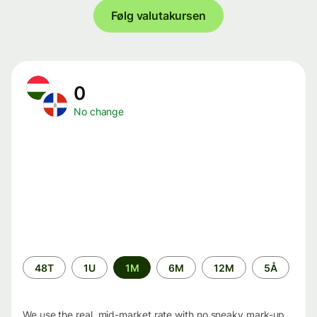
Følg valutakursen
0
No change
Time
48T
1U
1M
6M
12M
5Å
period
We use the real, mid-market rate with no sneaky mark-up