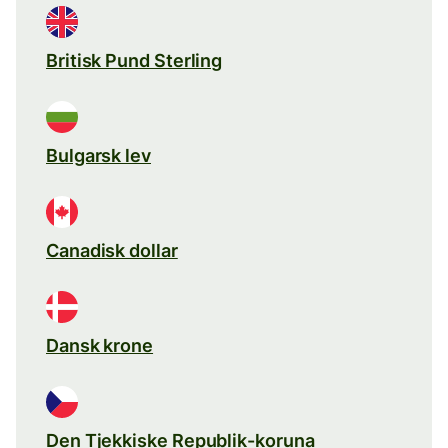
Britisk Pund Sterling
Bulgarsk lev
Canadisk dollar
Dansk krone
Den Tjekkiske Republik-koruna