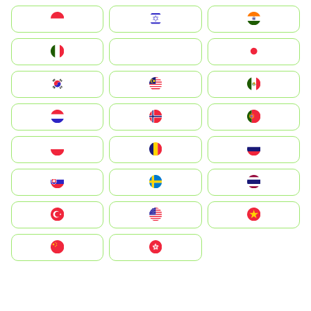
Indonesia
Israel
India
Italia
JA
Japan
South Korea
Malay
Mexico
Nederland
Norge
Portugal
Polska
România
Россия
Slovensko
Ruoŧŧa
ไทย
Türkiye
United States
Vietnam
中国
中國香港特別行政區