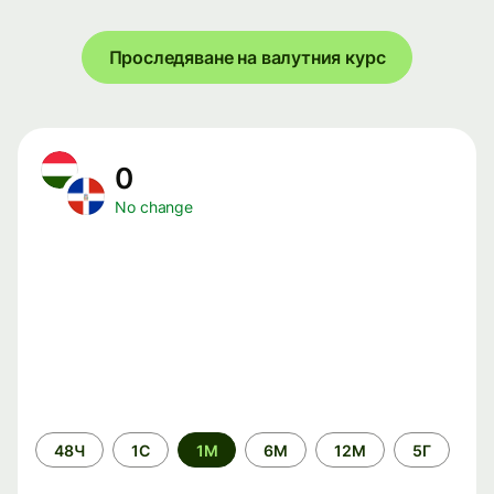
Проследяване на валутния курс
0
No change
Time
48Ч
1С
1М
6М
12М
5Г
period