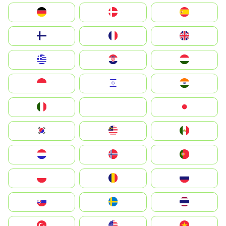
Deutschland
Denmark
España
Suomi
France
United Kingdom
Greece
Hrvatska
Magyarország
Indonesia
Israel
India
Italia
JA
Japan
South Korea
Malay
Mexico
Nederland
Norge
Portugal
Polska
România
Россия
Slovensko
Ruoŧŧa
ไทย
Türkiye
United States
Vietnam