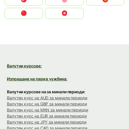
中国
中國香港特別行政區
Валутни курсове:
Изпращане на пари в чужбина:
Валутни курсове на за минали периоди:
Валутен курс на AUD за минали периоди
Валутен курс на GBP за минали периоди
Валутен курс на MXN за минали периоди
Валутен курс на EUR за минали периоди
Валутен курс на JPY за минали периоди
Валутен курс на CAD за минали периоди