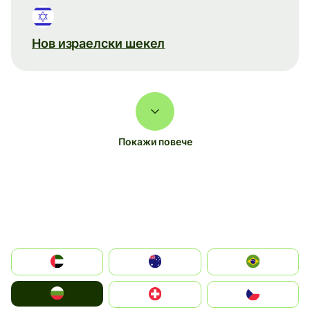
Нов израелски шекел
Покажи повече
الإمارات العربية المتحدة
Australia
Brazil
България
Switzerland
Czechia