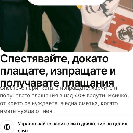
Спестявайте, докато
плащате, изпращате и
получавате плащания
Спестете пари, когато изпращате, харчите и
получавате плащания в над 40+ валути. Всичко,
от което се нуждаете, в една сметка, когато
имате нужда от нея.
Управлявайте парите си в движение по целия
свят.