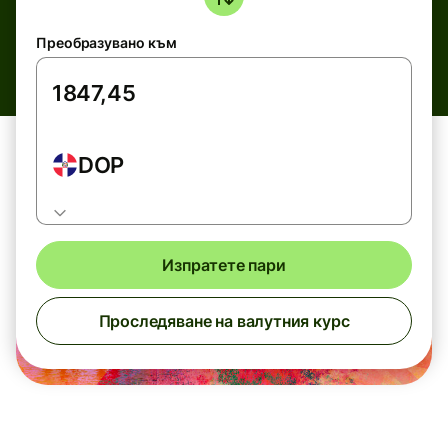
Преобразувано към
DOP
Изпратете пари
Проследяване на валутния курс