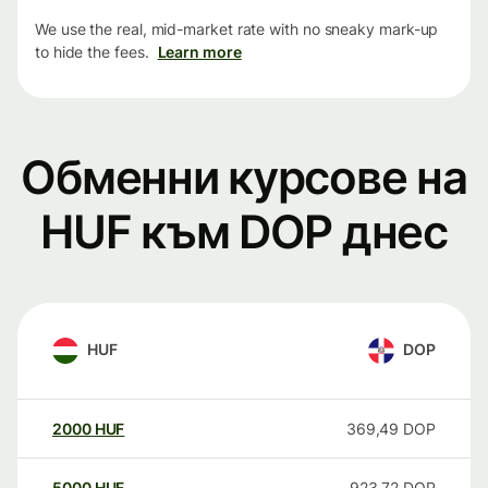
We use the real, mid-market rate with no sneaky mark-up
to hide the fees.
Learn more
Обменни курсове на
HUF към DOP днес
HUF
DOP
2000
HUF
369,49
DOP
5000
HUF
923,72
DOP