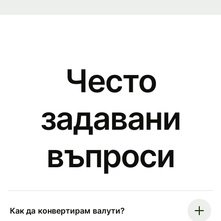
Често
задавани
въпроси
Как да конвертирам валути?