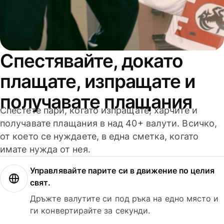
Спестявайте, докато
плащате, изпращате и
получавате плащания
Спестете пари, когато изпращате, харчите и
получавате плащания в над 40+ валути. Всичко,
от което се нуждаете, в една сметка, когато
имате нужда от нея.
Управлявайте парите си в движение по целия
свят.
Дръжте валутите си под ръка на едно място и
ги конвертирайте за секунди.