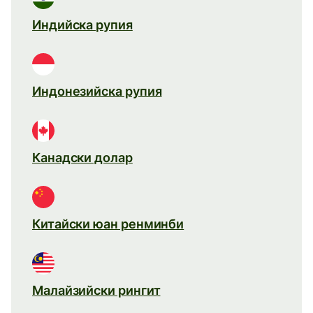
Индийска рупия
Индонезийска рупия
Канадски долар
Китайски юан ренминби
Малайзийски рингит