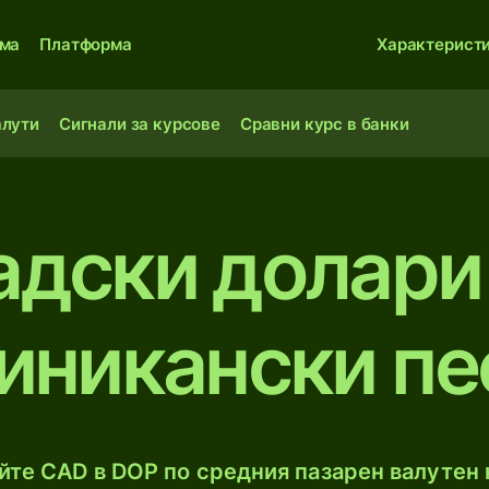
ма
Платформа
Характерист
алути
Сигнали за курсове
Сравни курс в банки
адски долари
иникански пе
те CAD в DOP по средния пазарен валутен 