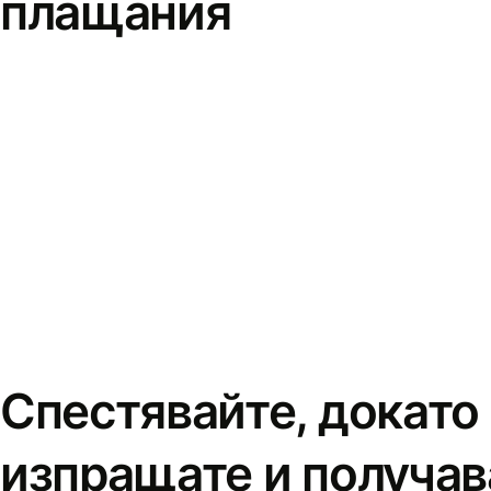
плащания
Спестявайте, докато
изпращате и получав