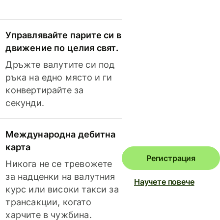
Управлявайте парите си в
движение по целия свят.
Дръжте валутите си под
ръка на едно място и ги
конвертирайте за
секунди.
Международна дебитна
карта
Регистрация
Никога не се тревожете
за надценки на валутния
Научете повече
курс или високи такси за
трансакции, когато
харчите в чужбина.