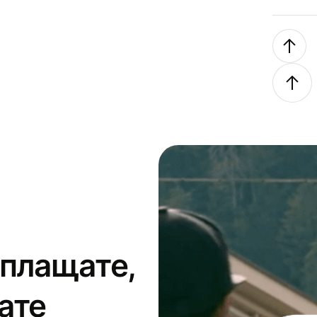
 плащате,
ате