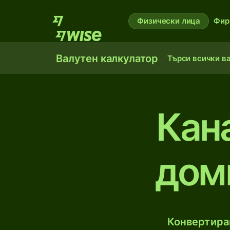
Физически лица
Фир
Валутен калкулатор
Търси всички в
Кан
дом
Конвертирай