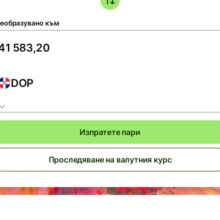
еобразувано към
DOP
Изпратете пари
Проследяване на валутния курс