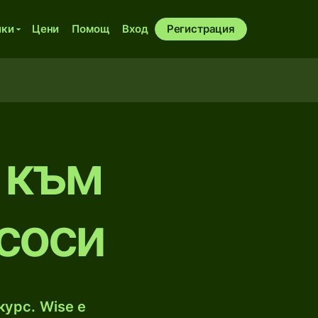
ики
Цени
Помощ
Вход
Регистрация
 към
соси
курс. Wise е