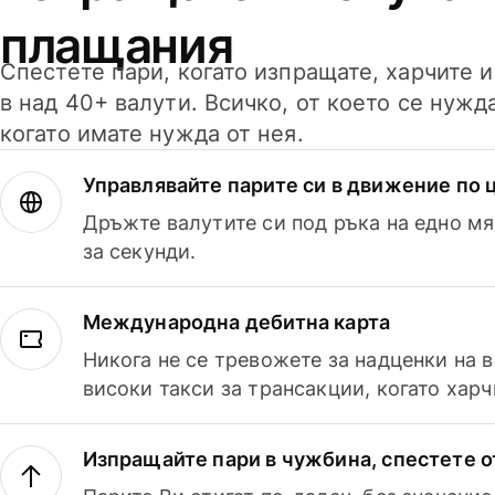
плащания
Спестете пари, когато изпращате, харчите 
в над 40+ валути. Всичко, от което се нужд
когато имате нужда от нея.
Управлявайте парите си в движение по ц
Дръжте валутите си под ръка на едно мя
за секунди.
Международна дебитна карта
Никога не се тревожете за надценки на 
високи такси за трансакции, когато харч
Изпращайте пари в чужбина, спестете о