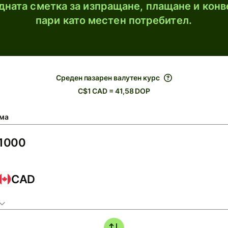
ната сметка за изпращане, плащане и конв
пари като местен потребител.
Среден пазарен валутен курс
C$1 CAD = 41,58 DOP
ма
CAD