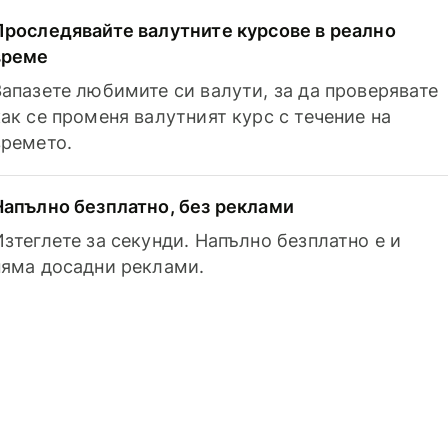
Проследявайте валутните курсове в реално
време
Запазете любимите си валути, за да проверявате
как се променя валутният курс с течение на
времето.
Напълно безплатно, без реклами
Изтеглете за секунди. Напълно безплатно е и
няма досадни реклами.