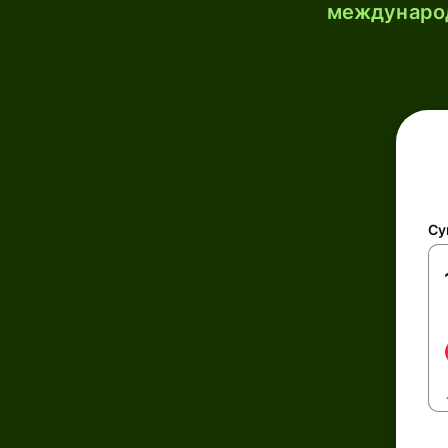
международ
Су