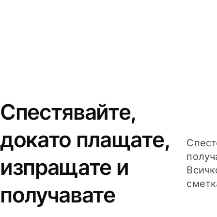
Спестявайте,
докато плащате,
Спест
получ
изпращате и
Всичк
сметк
получавате