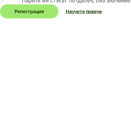
Парите Ви стигат по-далеч, без значение
Регистрация
Научете повече