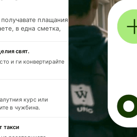
и получавате плащания
аете, в една сметка,
елия свят.
сто и ги конвертирайте
валутния курс или
ите в чужбина.
т такси