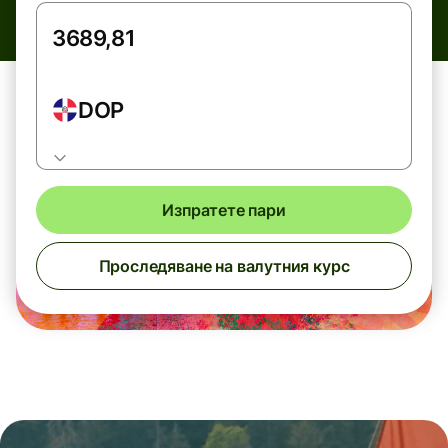
DOP
Изпратете пари
Проследяване на валутния курс