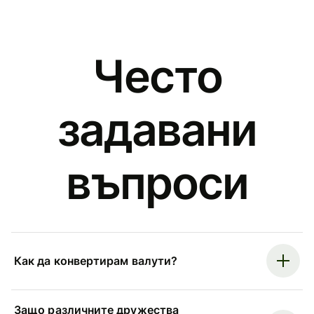
Често
задавани
въпроси
Как да конвертирам валути?
Защо различните дружества