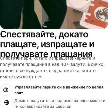
Спестявайте, докато
плащате, изпращате и
получавате плащания
Спестете пари, когато изпращате, харчите и
получавате плащания в над 40+ валути. Всичко,
от което се нуждаете, в една сметка, когато
имате нужда от нея.
Управлявайте парите си в движение по целия
свят.
Дръжте валутите си под ръка на едно място и
ги конвертирайте за секунди.