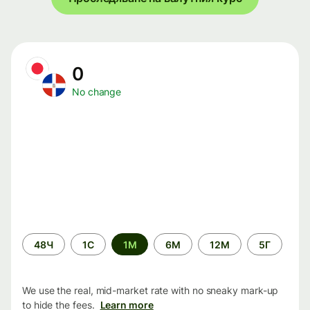
0
No change
Time
48Ч
1С
1М
6М
12М
5Г
period
We use the real, mid-market rate with no sneaky mark-up
to hide the fees.
Learn more