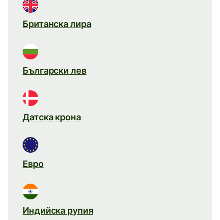
Британска лира
Български лев
Датска крона
Евро
Индийска рупия