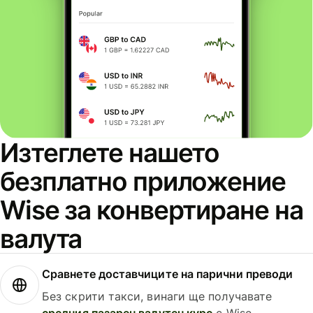
Изтеглете нашето
безплатно приложение
Wise за конвертиране на
валута
Сравнете доставчиците на парични преводи
Без скрити такси, винаги ще получавате
средния пазарен валутен курс
с Wise.