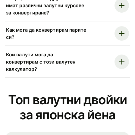
имат различни валутни курсове
за конвертиране?
Как мога да конвертирам парите
си?
Кои валути мога да
конвертирам с този валутен
калкулатор?
Топ валутни двойки
за японска йена