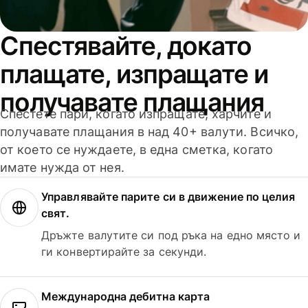
Спестявайте, докато
плащате, изпращате и
получавате плащания
Спестете пари, когато изпращате, харчите и
получавате плащания в над 40+ валути. Всичко,
от което се нуждаете, в една сметка, когато
имате нужда от нея.
Управлявайте парите си в движение по целия
свят.
Дръжте валутите си под ръка на едно място и
ги конвертирайте за секунди.
Международна дебитна карта