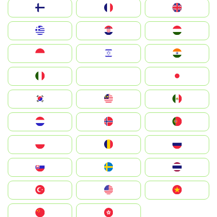
Suomi
France
United Kingdom
Greece
Hrvatska
Magyarország
Indonesia
Israel
India
Italia
JA
Japan
South Korea
Malay
Mexico
Nederland
Norge
Portugal
Polska
România
Россия
Slovensko
Ruoŧŧa
ไทย
Türkiye
United States
Vietnam
中国
中國香港特別行政區