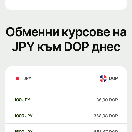
Обменни курсове на
JPY към DOP днес
JPY
DOP
100
JPY
36,90
DOP
1000
JPY
368,98
DOP
1500
JPY
553,47
DOP