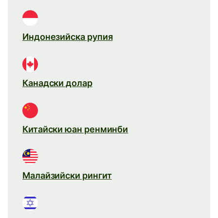
Индонезийска рупия
Канадски долар
Китайски юан ренминби
Малайзийски рингит