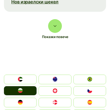
Нов израелски шекел
Покажи повече
الإمارات العربية المتحدة
Australia
Brazil
България
Switzerland
Czechia
Deutschland
Denmark
España