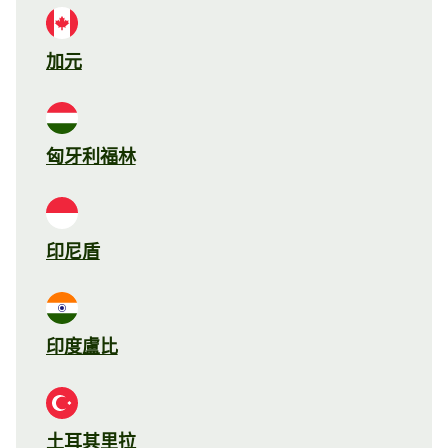
加元
匈牙利福林
印尼盾
印度盧比
土耳其里拉