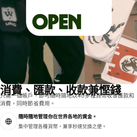
消費、匯款、收款兼慳錢
只需一個帳戶，即可隨時隨地以40多種貨幣收發匯款和
消費，同時節省費用。
隨時隨地管理你在世界各地的資金。
集中管理各種貨幣，兼享秒速兌換之便。