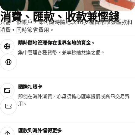
消費、匯款、收款兼慳錢
只需一個帳戶，即可隨時隨地以40多種貨幣收發匯款和
消費，同時節省費用。
隨時隨地管理你在世界各地的資金。
集中管理各種貨幣，兼享秒速兌換之便。
國際扣賬卡
即使在海外消費，亦毋須擔心匯率提價或高昂交易費
用。
匯款到海外慳得更多