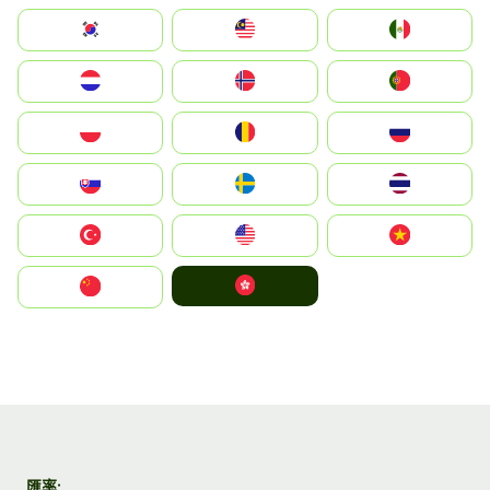
South Korea
Malay
Mexico
Nederland
Norge
Portugal
Polska
România
Россия
Slovensko
Ruoŧŧa
ไทย
Türkiye
United States
Vietnam
中國香港特別行政區
中国
匯率: