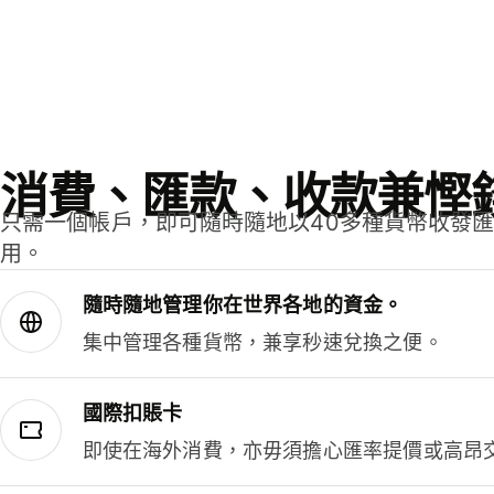
消費、匯款、收款兼慳
只需一個帳戶，即可隨時隨地以40多種貨幣收發
用。
隨時隨地管理你在世界各地的資金。
集中管理各種貨幣，兼享秒速兌換之便。
國際扣賬卡
即使在海外消費，亦毋須擔心匯率提價或高昂