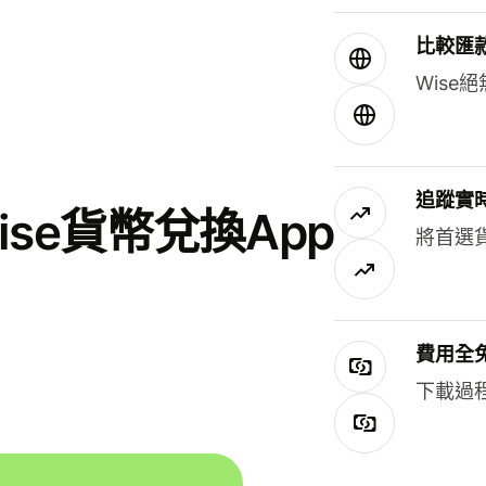
比較匯
Wis
追蹤實
se貨幣兌換App
將首選
費用全
下載過