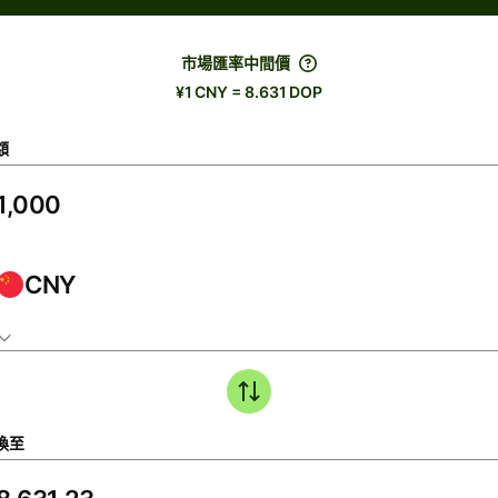
市場匯率中間價
¥1 CNY = 8.631 DOP
額
CNY
換至