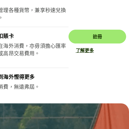
管理各種貨幣，兼享秒速兌換
。
扣賬卡
註冊
在海外消費，亦毋須擔心匯率
了解更多
或高昂交易費用。
到海外慳得更多
消費，無遠弗屆。