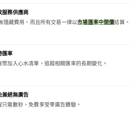
款服務供應商
e絕無隱藏費用，而且所有交易一律以
市場匯率中間價
結算。
時匯率
貨幣加入心水清單，追蹤相關匯率的長期變化。
免兼絕無廣告
程只需數秒，免費享受零廣告體驗。