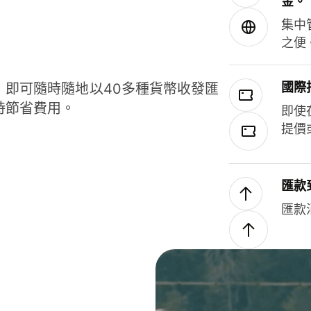
金。
集中
之便
國際
，即可隨時隨地以40多種貨幣收發匯
時節省費用。
即使
提價
匯款
匯款