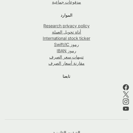
مدفوعات جماعية
الموارد
Research privacy policy
أداة تحويل العملة
International stock ticker
رموز Swift/IC
رموز IBAN
تنبيهات سعر الصرف
مقارنة أسعار الصرف
تابعنا
الشؤون القانونية