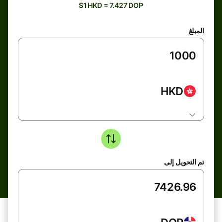
$1 HKD = 7.427 DOP
المبلغ
HKD
تم التحويل إلى