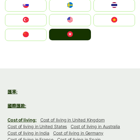
Slovensko
Ruoŧŧa
ไทย
Türkiye
United States
Vietnam
中國香港特別行政區
中国
匯率:
國際匯款:
Cost of living:
Cost of living in United Kingdom
Cost of living in United States
Cost of living in Australia
Cost of living in India
Cost of living in Germany
Cost of living in France
Cost of living in Spain