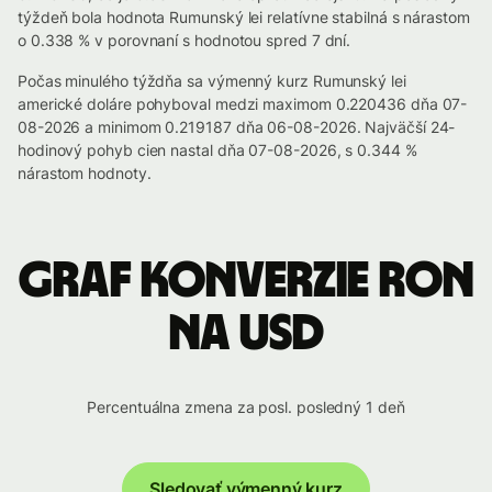
týždeň bola hodnota Rumunský lei relatívne stabilná s nárastom
o 0.338 % v porovnaní s hodnotou spred 7 dní.
Počas minulého týždňa sa výmenný kurz Rumunský lei
americké doláre pohyboval medzi maximom 0.220436 dňa 07-
08-2026 a minimom 0.219187 dňa 06-08-2026. Najväčší 24-
hodinový pohyb cien nastal dňa 07-08-2026, s 0.344 %
nárastom hodnoty.
Graf konverzie RON
na USD
Percentuálna zmena za posl. posledný 1 deň
Sledovať výmenný kurz