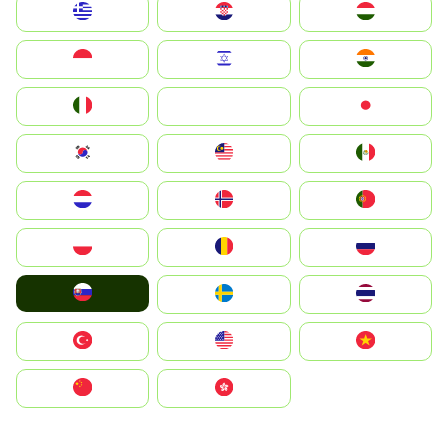
Greece
Hrvatska
Magyarország
Indonesia
Israel
India
Italia
JA
Japan
South Korea
Malay
Mexico
Nederland
Norge
Portugal
Polska
România
Россия
Slovensko
Ruoŧŧa
ไทย
Türkiye
United States
Vietnam
中国
中國香港特別行政區