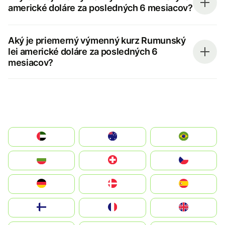
americké doláre za posledných 6 mesiacov?
Aký je priemerný výmenný kurz Rumunský
lei americké doláre za posledných 6
mesiacov?
الإمارات العربية المتحدة
Australia
Brazil
България
Switzerland
Czechia
Deutschland
Denmark
España
Suomi
France
United Kingdom