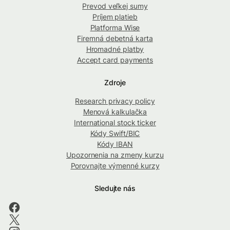
Prevod veľkej sumy
Príjem platieb
Platforma Wise
Firemná debetná karta
Hromadné platby
Accept card payments
Zdroje
Research privacy policy
Menová kalkulačka
International stock ticker
Kódy Swift/BIC
Kódy IBAN
Upozornenia na zmeny kurzu
Porovnajte výmenné kurzy
Sledujte nás