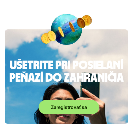
Ušetrite pri posielaní
peňazí do zahraničia
Zaregistrovať sa