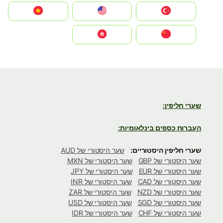
Türkiye
United States
Vietnam
中国
中國香港特別行政區
שערי חליפין:
העברות כספים בינלאומיות:
שערי חליפין היסטוריים:
שער היסטורי של AUD
שער היסטורי של GBP
שער היסטורי של MXN
שער היסטורי של EUR
שער היסטורי של JPY
שער היסטורי של CAD
שער היסטורי של INR
שער היסטורי של NZD
שער היסטורי של ZAR
שער היסטורי של SGD
שער היסטורי של USD
שער היסטורי של CHF
שער היסטורי של IDR