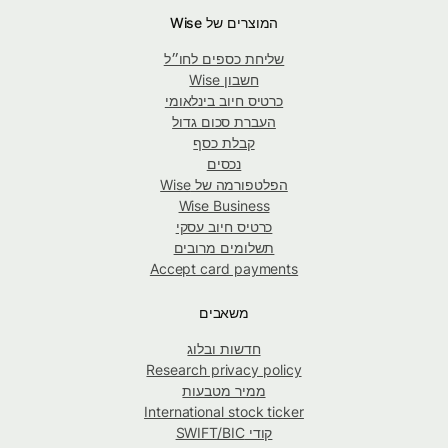
המוצרים של Wise
שליחת כספים לחו״ל
חשבון Wise
כרטיס חיוב בינלאומי
העברת סכום גדול
קבלת כסף
נכסים
הפלטפורמה של Wise
Wise Business
כרטיס חיוב עסקי
תשלומים מרובים
Accept card payments
משאבים
חדשות ובלוג
Research privacy policy
ממיר מטבעות
International stock ticker
קודי SWIFT/BIC