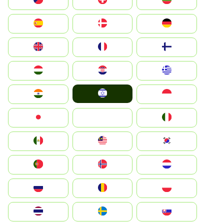
България
Switzerland
Czechia
Deutschland
Denmark
España
Suomi
France
United Kingdom
Greece
Hrvatska
Magyarország
Israel
Indonesia
India
Italia
JA
Japan
South Korea
Malay
Mexico
Nederland
Norge
Portugal
Polska
România
Россия
Slovensko
Ruoŧŧa
ไทย