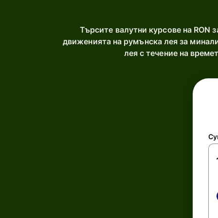
Търсите валутни курсове на RON 
движенията на румънска лея за минали
лея с течение на врем
Су