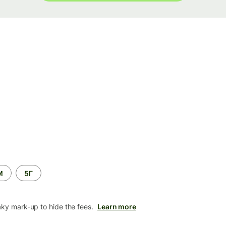
М
5Г
aky mark-up to hide the fees.
Learn more