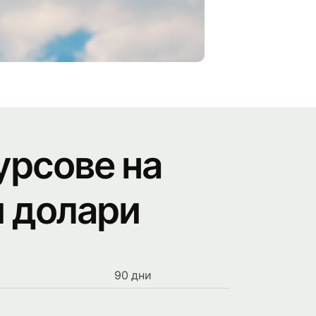
урсове на
и долари
90 дни