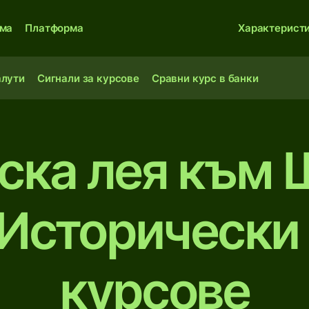
ма
Платформа
Характерист
алути
Сигнали за курсове
Сравни курс в банки
ска лея към 
Исторически
курсове