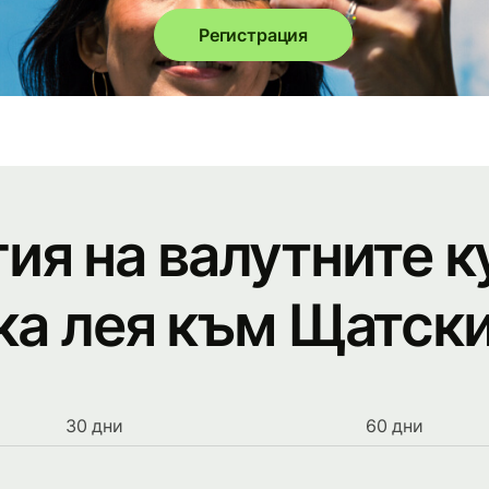
Регистрация
ия на валутните к
а лея към Щатск
30 дни
60 дни