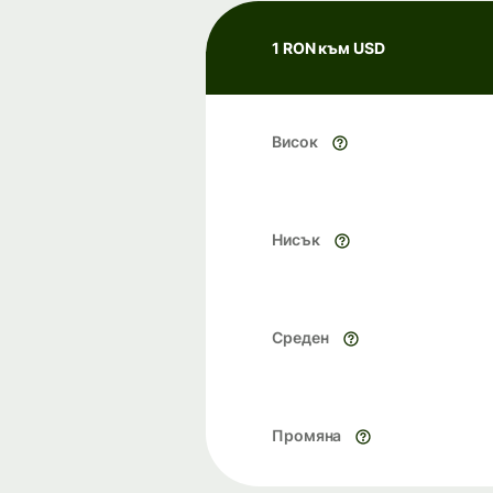
1 RON към USD
Висок
Нисък
Среден
Промяна