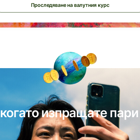
Проследяване на валутния курс
 когато изпращате пари