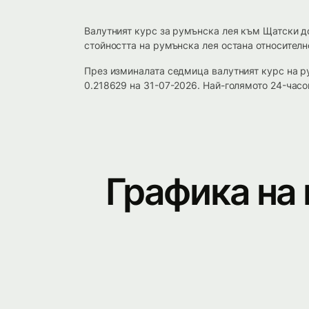
Валутният курс за румънска лея към Щатски д
стойността на румънска лея остана относително
През изминалата седмица валутният курс на 
0.218629 на 31-07-2026. Най-голямото 24-часо
Графика на