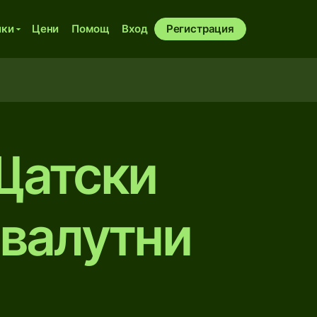
ики
Цени
Помощ
Вход
Регистрация
Щатски
 валутни