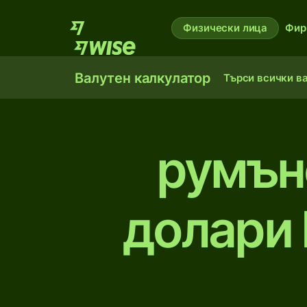
Физически лица
Фир
Валутен калкулатор
Търси всички в
румън
долари 