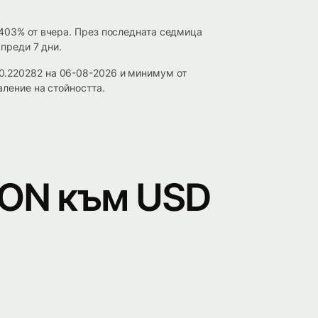
.403% от вчера. През последната седмица
 преди 7 дни.
0.220282 на 06-08-2026 и минимум от
аление на стойността.
RON към USD