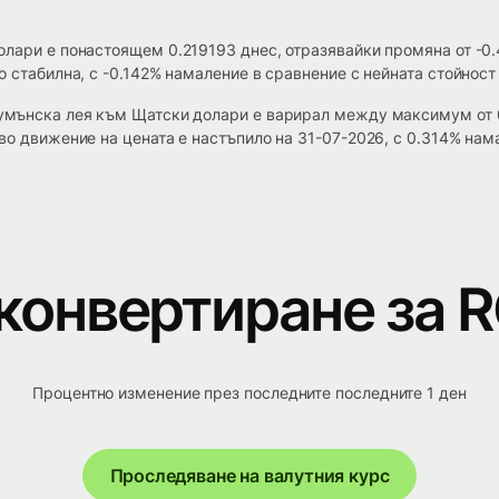
олари е понастоящем 0.219193 днес, отразявайки промяна от -0
 стабилна, с -0.142% намаление в сравнение с нейната стойност
румънска лея към Щатски долари е варирал между максимум от 
во движение на цената е настъпило на 31-07-2026, с 0.314% нам
 конвертиране за 
Процентно изменение през последните последните 1 ден
Проследяване на валутния курс