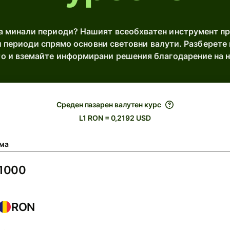
за минали периоди? Нашият всеобхватен инструмент п
 периоди спрямо основни световни валути. Разберете
ето и вземайте информирани решения благодарение на 
Среден пазарен валутен курс
L1 RON = 0,2192 USD
ма
RON