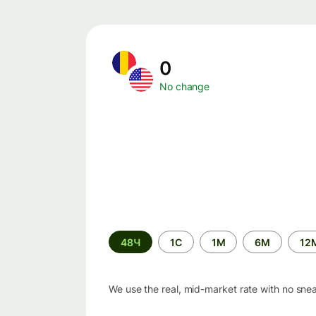
0
No change
Time
48Ч
1С
1М
6М
12
period
We use the real, mid-market rate with no sne