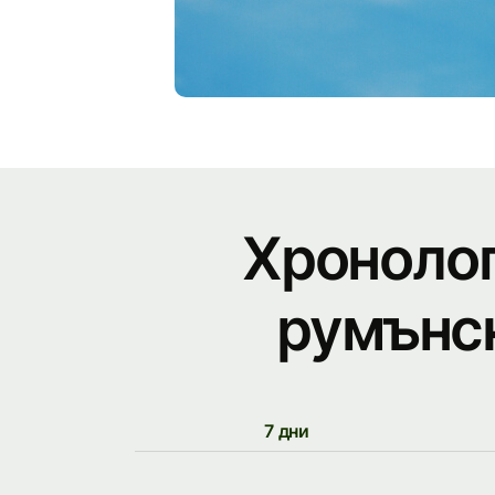
Хронолог
румънск
7 дни