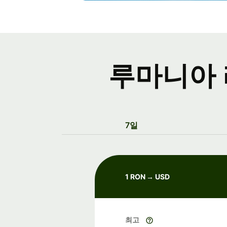
루마니아 레
7일
1 RON → USD
최고