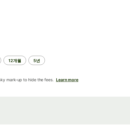
12개월
5년
aky mark-up to hide the fees.
Learn more