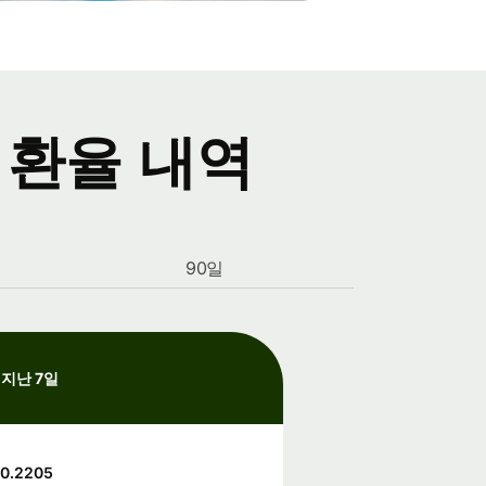
s 환율 내역
90일
지난 7일
0.2205