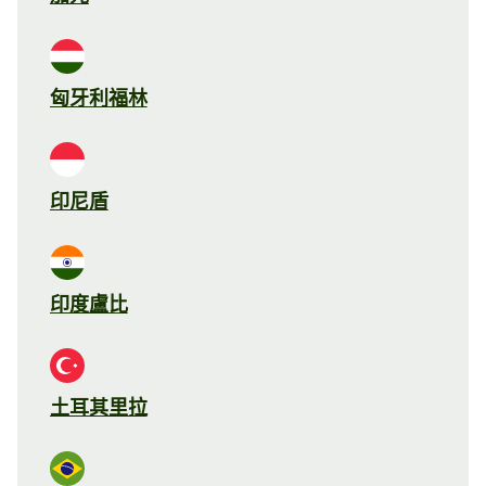
匈牙利福林
印尼盾
印度盧比
土耳其里拉