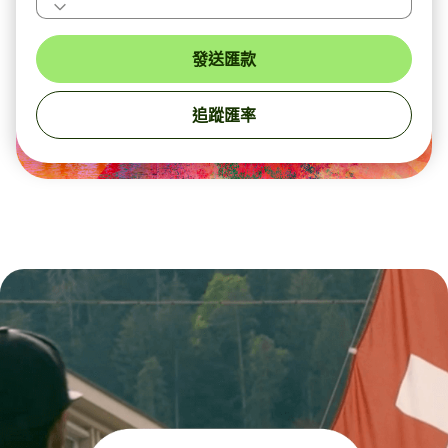
發送匯款
追蹤匯率