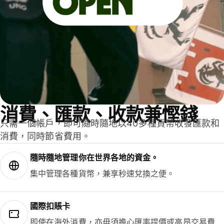
消費、匯款、收款兼慳錢
只需一個帳戶，即可隨時隨地以40多種貨幣收發匯款和
消費，同時節省費用。
隨時隨地管理你在世界各地的資金。
集中管理各種貨幣，兼享秒速兌換之便。
國際扣賬卡
即使在海外消費，亦毋須擔心匯率提價或高昂交易費