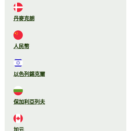
丹麥克朗
人民幣
以色列錫克爾
保加利亞列夫
加元