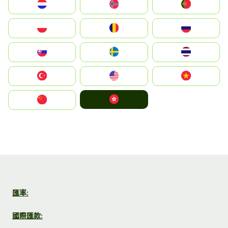
Nederland
Norge
Portugal
Polska
România
Россия
Slovensko
Ruoŧŧa
ไทย
Türkiye
United States
Vietnam
中國香港特別行政區
中国
匯率:
國際匯款: