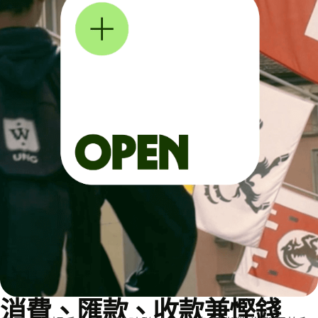
消費、匯款、收款兼慳錢