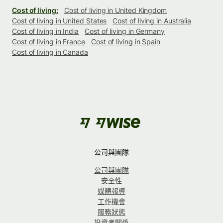
Cost of living:
Cost of living in United Kingdom
Cost of living in United States
Cost of living in Australia
Cost of living in India
Cost of living in Germany
Cost of living in France
Cost of living in Spain
Cost of living in Canada
公司與團隊
公司與團隊
安全性
媒體報導
工作機會
服務狀態
投資者關係