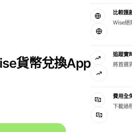
比較匯
Wis
追蹤實
se貨幣兌換App
將首選
費用全
下載過