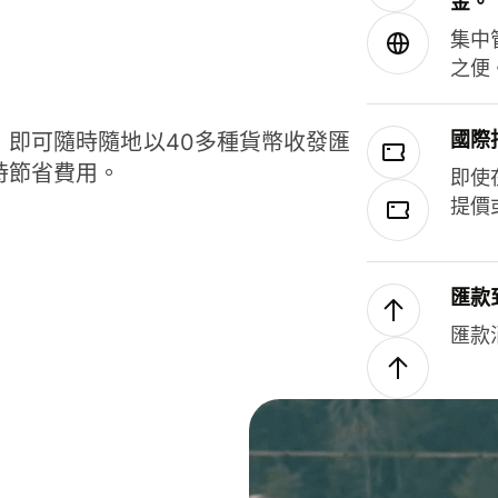
金。
集中
之便
國際
，即可隨時隨地以40多種貨幣收發匯
時節省費用。
即使
提價
匯款
匯款