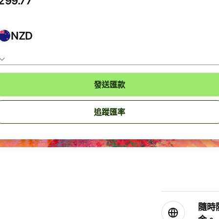
NZD
發送匯款
追蹤匯率
隨時