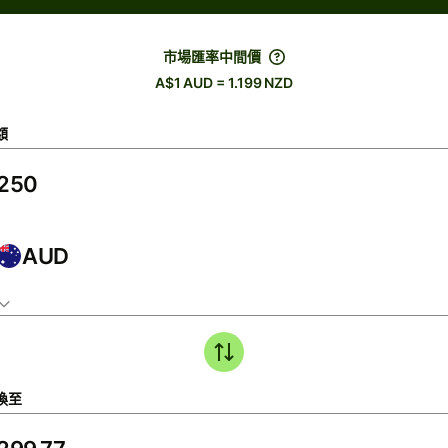
市場匯率中間價
A$1 AUD = 1.199 NZD
額
AUD
換至