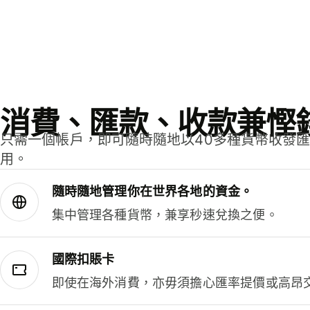
消費、匯款、收款兼慳
只需一個帳戶，即可隨時隨地以40多種貨幣收發
用。
隨時隨地管理你在世界各地的資金。
集中管理各種貨幣，兼享秒速兌換之便。
國際扣賬卡
即使在海外消費，亦毋須擔心匯率提價或高昂