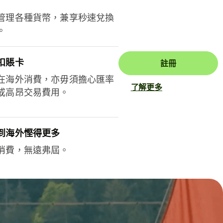
管理各種貨幣，兼享秒速兌換
。
扣賬卡
註冊
在海外消費，亦毋須擔心匯率
了解更多
或高昂交易費用。
到海外慳得更多
消費，無遠弗屆。