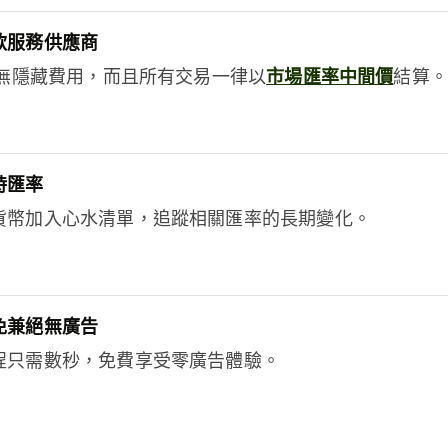
款服務供應商
e絕無隱藏費用，而且所有交易一律以
市場匯率中間價
結算。
時匯率
貨幣加入心水清單，追蹤相關匯率的長期變化。
免兼絕無廣告
程只需數秒，免費享受零廣告體驗。