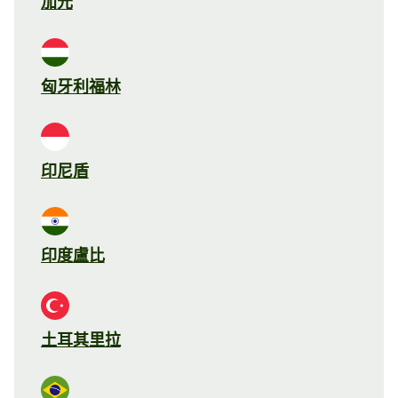
加元
匈牙利福林
印尼盾
印度盧比
土耳其里拉