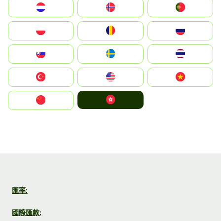
Nederland
Norge
Portugal
Polska
România
Россия
Slovensko
Ruoŧŧa
ไทย
Türkiye
United States
Vietnam
中國香港特別行政區
中国
匯率:
國際匯款: