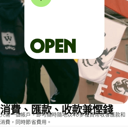
消費、匯款、收款兼慳錢
只需一個帳戶，即可隨時隨地以40多種貨幣收發匯款和
消費，同時節省費用。