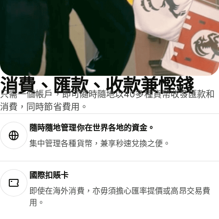
消費、匯款、收款兼慳錢
只需一個帳戶，即可隨時隨地以40多種貨幣收發匯款和
消費，同時節省費用。
隨時隨地管理你在世界各地的資金。
集中管理各種貨幣，兼享秒速兌換之便。
國際扣賬卡
即使在海外消費，亦毋須擔心匯率提價或高昂交易費
用。