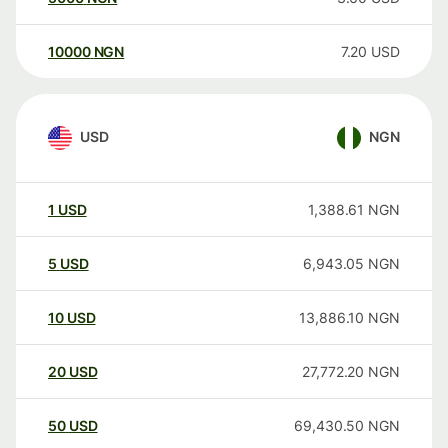
10000
NGN
7.20
USD
USD
NGN
1
USD
1,388.61
NGN
5
USD
6,943.05
NGN
10
USD
13,886.10
NGN
20
USD
27,772.20
NGN
50
USD
69,430.50
NGN