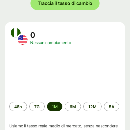
Traccia il tasso di cambio
0
Nessun cambiamento
Periodo
48h
7G
1M
6M
12M
5A
di
tempo
Usiamo il tasso reale medio di mercato, senza nascondere