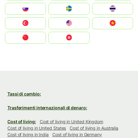
Slovensko
Ruoŧŧa
ไทย
Türkiye
United States
Vietnam
中国
中國香港特別行政區
Tassi di cambio:
Trasferimenti internazionali di denaro:
Cost of living:
Cost of living in United Kingdom
Cost of living in United States
Cost of living in Australia
Cost of living in India
Cost of living in Germany