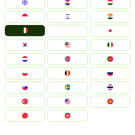
Greece
Hrvatska
Magyarország
Indonesia
Israel
India
Italia
JA
Japan
South Korea
Malay
Mexico
Nederland
Norge
Portugal
Polska
România
Россия
Slovensko
Ruoŧŧa
ไทย
Türkiye
United States
Vietnam
中国
中國香港特別行政區