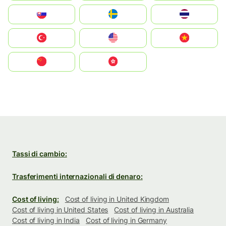
Slovensko
Ruoŧŧa
ไทย
Türkiye
United States
Vietnam
中国
中國香港特別行政區
Tassi di cambio:
Trasferimenti internazionali di denaro:
Cost of living:
Cost of living in United Kingdom
Cost of living in United States
Cost of living in Australia
Cost of living in India
Cost of living in Germany