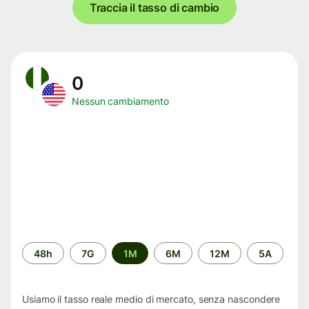
Traccia il tasso di cambio
0
Nessun cambiamento
Periodo
48h
7G
1M
6M
12M
5A
di
tempo
Usiamo il tasso reale medio di mercato, senza nascondere