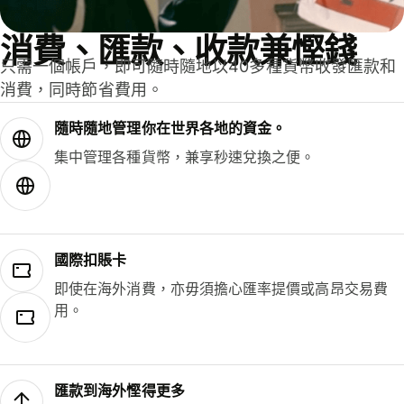
消費、匯款、收款兼慳錢
只需一個帳戶，即可隨時隨地以40多種貨幣收發匯款和
消費，同時節省費用。
隨時隨地管理你在世界各地的資金。
集中管理各種貨幣，兼享秒速兌換之便。
國際扣賬卡
即使在海外消費，亦毋須擔心匯率提價或高昂交易費
用。
匯款到海外慳得更多