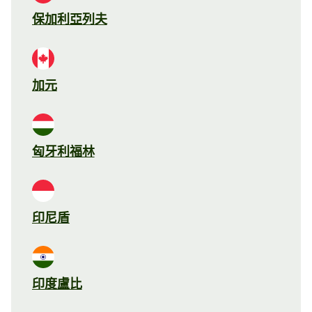
保加利亞列夫
加元
匈牙利福林
印尼盾
印度盧比