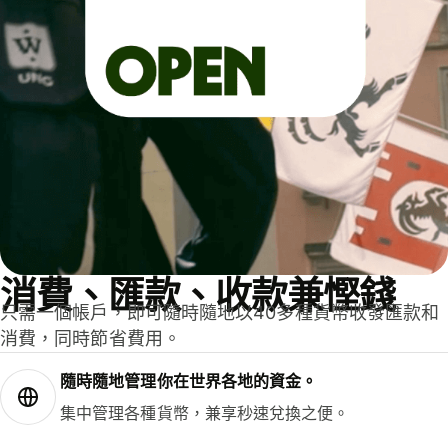
消費、匯款、收款兼慳錢
只需一個帳戶，即可隨時隨地以40多種貨幣收發匯款和
消費，同時節省費用。
隨時隨地管理你在世界各地的資金。
集中管理各種貨幣，兼享秒速兌換之便。