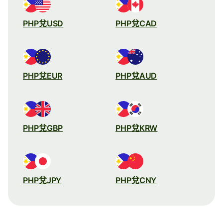
PHP兌USD
PHP兌CAD
PHP兌EUR
PHP兌AUD
PHP兌GBP
PHP兌KRW
PHP兌JPY
PHP兌CNY