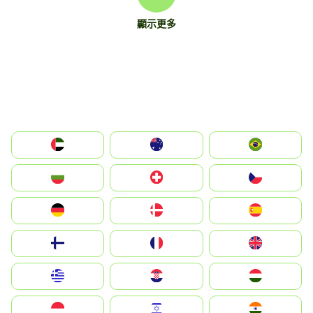
顯示更多
الإمارات العربية المتحدة
Australia
Brazil
България
Switzerland
Czechia
Deutschland
Denmark
España
Suomi
France
United Kingdom
Greece
Hrvatska
Magyarország
Indonesia
Israel
India