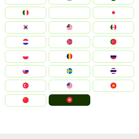
Italia
JA
Japan
South Korea
Malay
Mexico
Nederland
Norge
Portugal
Polska
România
Россия
Slovensko
Ruoŧŧa
ไทย
Türkiye
United States
Vietnam
中國香港特別行政區
中国