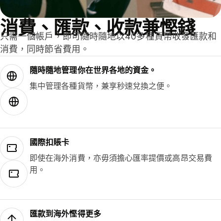
消費、匯款、收款兼慳錢
只需一個帳戶，即可隨時隨地以40多種貨幣收發匯款和
消費，同時節省費用。
隨時隨地管理你在世界各地的資金。
集中管理各種貨幣，兼享秒速兌換之便。
國際扣賬卡
即使在海外消費，亦毋須擔心匯率提價或高昂交易費
用。
匯款到海外慳得更多