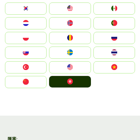
South Korea
Malay
Mexico
Nederland
Norge
Portugal
Polska
România
Россия
Slovensko
Ruoŧŧa
ไทย
Türkiye
United States
Vietnam
中國香港特別行政區
中国
匯率: