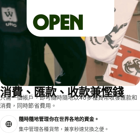
消費、匯款、收款兼慳錢
只需一個帳戶，即可隨時隨地以40多種貨幣收發匯款和
消費，同時節省費用。
隨時隨地管理你在世界各地的資金。
集中管理各種貨幣，兼享秒速兌換之便。