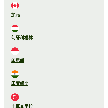
加元
匈牙利福林
印尼盾
印度盧比
土耳其里拉