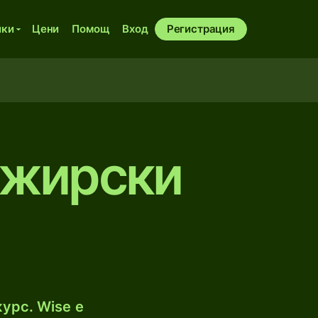
ики
Цени
Помощ
Вход
Регистрация
лжирски
урс. Wise е