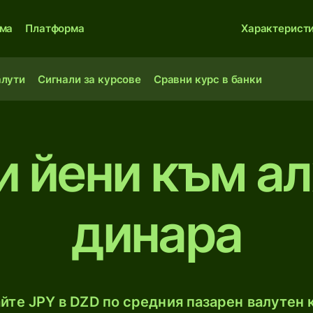
ма
Платформа
Характерист
алути
Сигнали за курсове
Сравни курс в банки
и йени към а
динара
йте JPY в DZD по средния пазарен валутен к