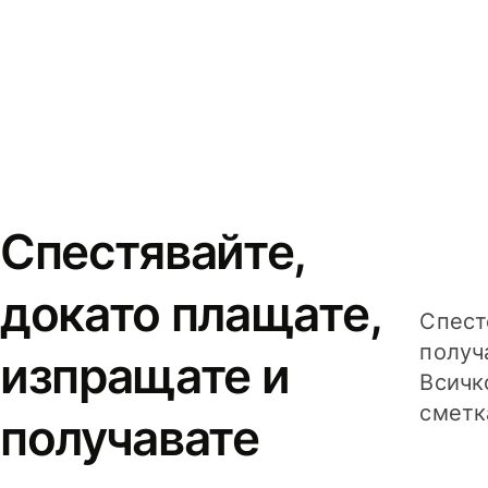
Спестявайте,
докато плащате,
Спест
получ
изпращате и
Всичк
сметк
получавате