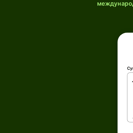
международ
Су