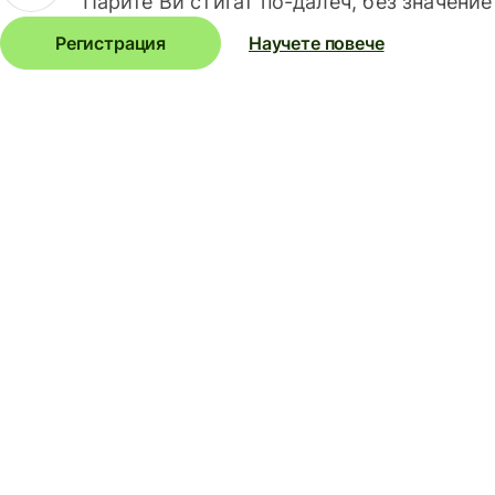
Парите Ви стигат по-далеч, без значение
Регистрация
Научете повече