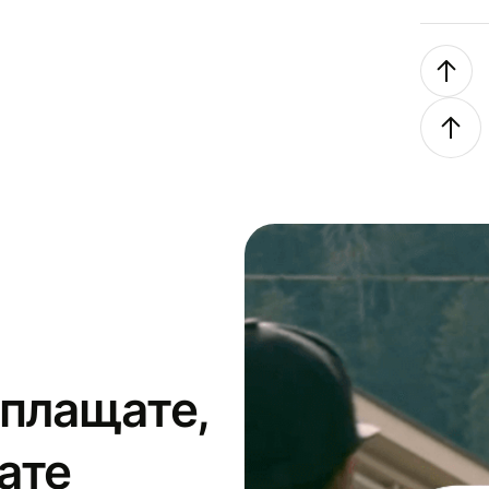
 плащате,
ате