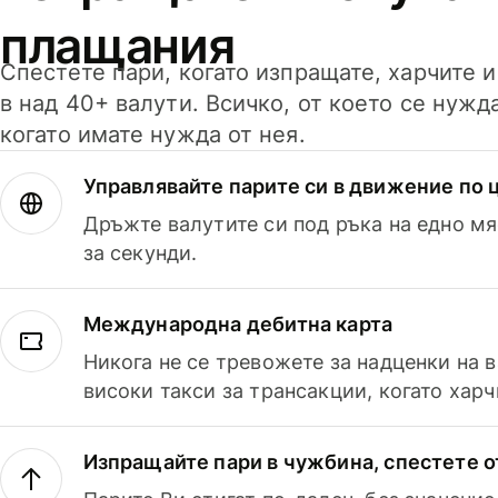
плащания
Спестете пари, когато изпращате, харчите 
в над 40+ валути. Всичко, от което се нужд
когато имате нужда от нея.
Управлявайте парите си в движение по ц
Дръжте валутите си под ръка на едно мя
за секунди.
Международна дебитна карта
Никога не се тревожете за надценки на 
високи такси за трансакции, когато харч
Изпращайте пари в чужбина, спестете о