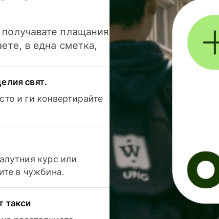
и получавате плащания
аете, в една сметка,
елия свят.
сто и ги конвертирайте
валутния курс или
ите в чужбина.
т такси