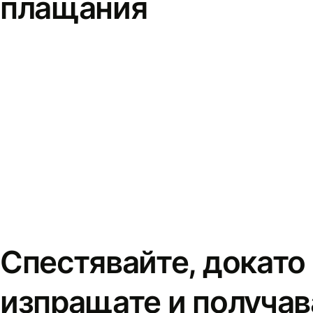
плащания
Спестявайте, докато
изпращате и получав