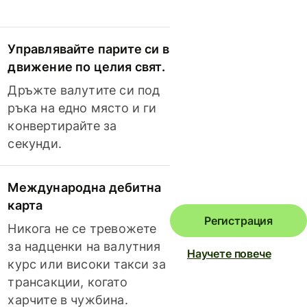
Управлявайте парите си в
движение по целия свят.
Дръжте валутите си под
ръка на едно място и ги
конвертирайте за
секунди.
Международна дебитна
карта
Регистрация
Никога не се тревожете
за надценки на валутния
Научете повече
курс или високи такси за
трансакции, когато
харчите в чужбина.