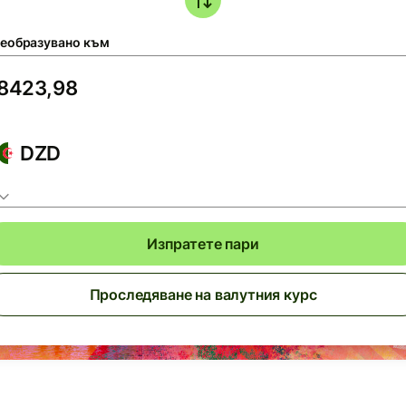
еобразувано към
DZD
Изпратете пари
Проследяване на валутния курс