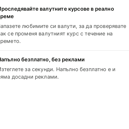
Проследявайте валутните курсове в реално
време
Запазете любимите си валути, за да проверявате
как се променя валутният курс с течение на
времето.
Напълно безплатно, без реклами
Изтеглете за секунди. Напълно безплатно е и
няма досадни реклами.