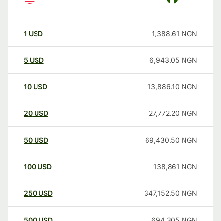
1
USD
1,388.61
NGN
5
USD
6,943.05
NGN
10
USD
13,886.10
NGN
20
USD
27,772.20
NGN
50
USD
69,430.50
NGN
100
USD
138,861
NGN
250
USD
347,152.50
NGN
500
USD
694,305
NGN