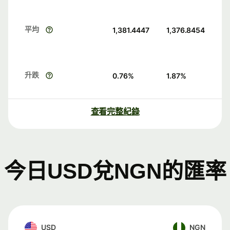
平均
1,381.4447
1,376.8454
升跌
0.76
%
1.87
%
查看完整紀錄
今日USD兌NGN的匯率
USD
NGN