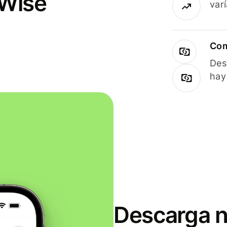
 Wise
var
Com
Des
hay
Descarga n