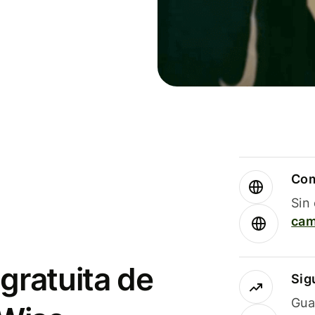
Com
Sin
cam
gratuita de
Sig
Gua