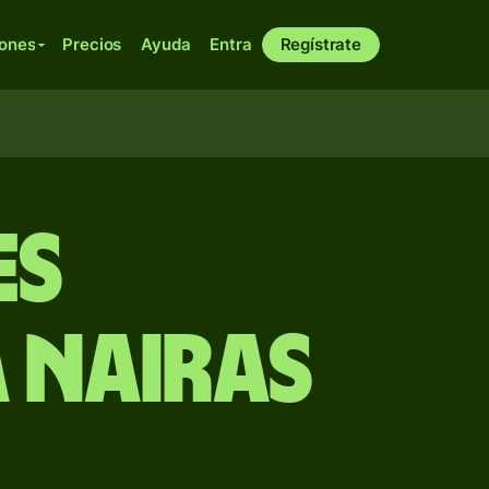
iones
Precios
Ayuda
Entra
Regístrate
es
 nairas