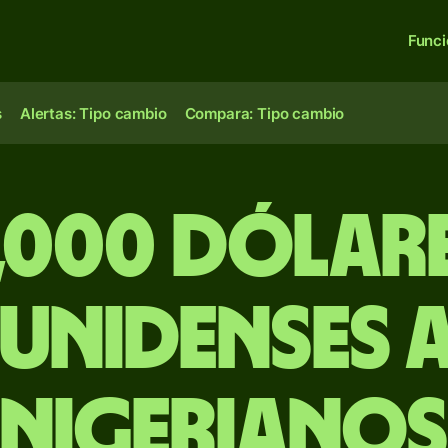
Func
s
Alertas: Tipo cambio
Compara: Tipo cambio
,000 dólar
unidenses a
nigerianos