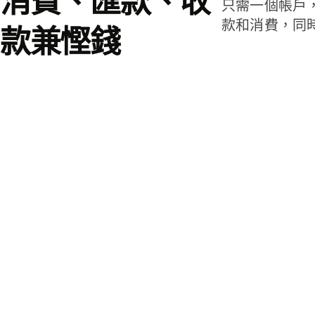
消費、匯款、收
只需一個帳戶
款和消費，同
款兼慳錢