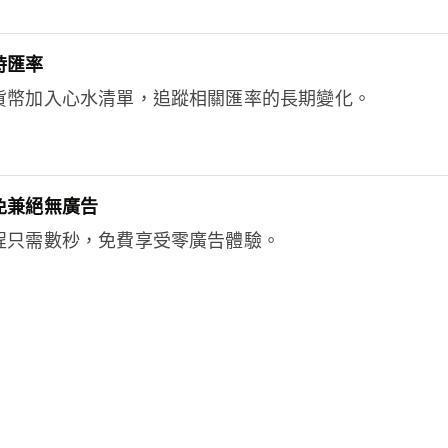
時匯率
貨幣加入心水清單，追蹤相關匯率的長期變化。
免兼絕無廣告
程只需數秒，免費享受零廣告體驗。