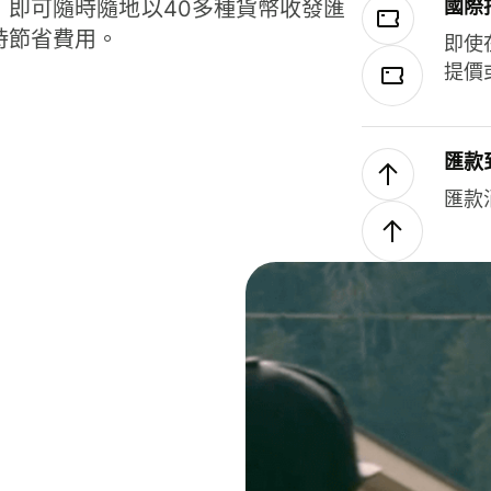
國際
，即可隨時隨地以40多種貨幣收發匯
時節省費用。
即使
提價
匯款
匯款