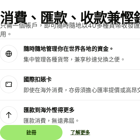
消費、匯款、收款兼慳
只需一個帳戶，即可隨時隨地以40多種貨幣收發
用。
隨時隨地管理你在世界各地的資金。
集中管理各種貨幣，兼享秒速兌換之便。
國際扣賬卡
即使在海外消費，亦毋須擔心匯率提價或高昂
匯款到海外慳得更多
匯款消費，無遠弗屆。
註冊
了解更多