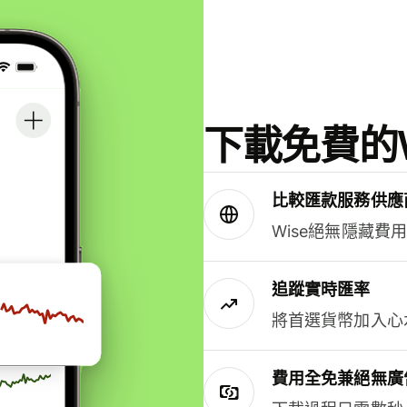
下載免費的W
比較匯款服務供應
Wise絕無隱藏費
追蹤實時匯率
將首選貨幣加入心
費用全免兼絕無廣