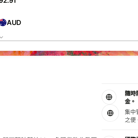
AUD
隨時
金。
集中
之便