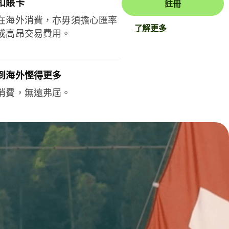
扣賬卡
註冊
在海外消費，亦毋須擔心匯率
了解更多
或高昂交易費用。
到海外慳得更多
消費，無遠弗屆。