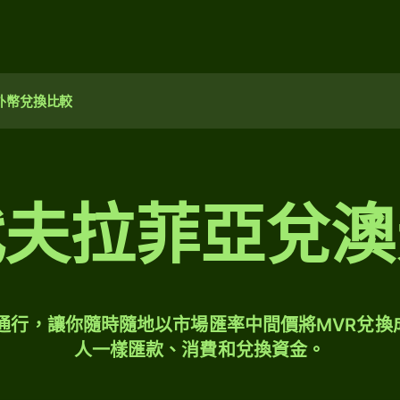
外幣兌換比較
代夫拉菲亞兌澳
球通行，讓你隨時隨地以市場匯率中間價將MVR兌換
人一樣匯款、消費和兌換資金。