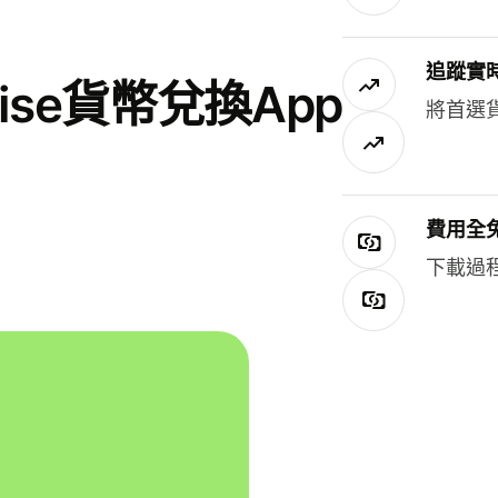
追蹤實
se貨幣兌換App
將首選
費用全
下載過