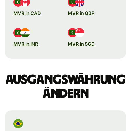
MVR in CAD
MVR in GBP
MVR in INR
MVR in SGD
Ausgangswährung
ändern