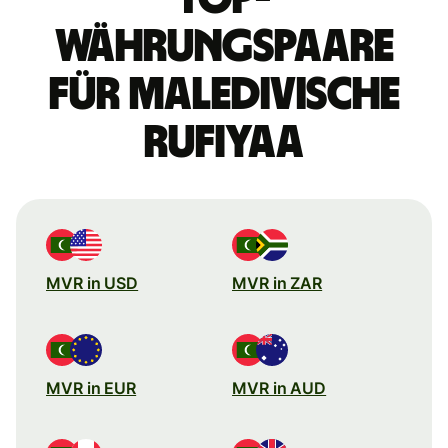
Währungspaare
für maledivische
Rufiyaa
MVR in USD
MVR in ZAR
MVR in EUR
MVR in AUD