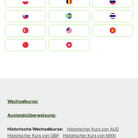
Polska
România
Россия
Slovensko
Ruoŧŧa
ไทย
Türkiye
United States
Vietnam
中国
中國香港特別行政區
Wechselkurse:
Auslandsüberweisung:
Historische Wechselkurse:
Historischer Kurs von AUD
Historischer Kurs von GBP
Historischer Kurs von MXN