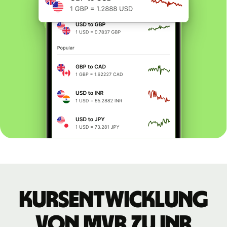
Kursentwicklung
von MVR zu INR