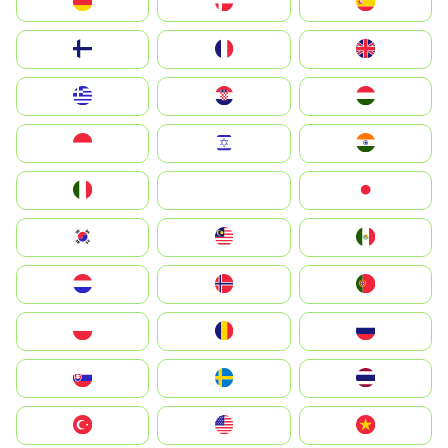
Deutschland
Denmark
España
Suomi
France
United Kingdom
Greece
Hrvatska
Magyarország
Indonesia
Israel
India
Italia
JA
Japan
South Korea
Malay
Mexico
Nederland
Norge
Portugal
Polska
România
Россия
Slovensko
Ruoŧŧa
ไทย
Türkiye
United States
Vietnam