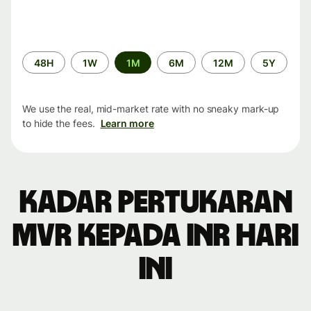
Time
48H
1W
1M
6M
12M
5Y
period
We use the real, mid-market rate with no sneaky mark-up
to hide the fees.
Learn more
Kadar pertukaran
MVR kepada INR hari
ini