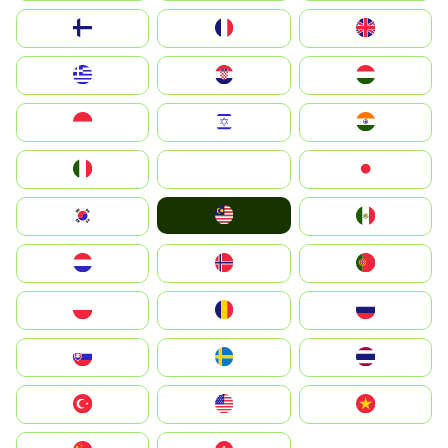
Suomi
France
United Kingdom
Greece
Hrvatska
Magyarország
Indonesia
Israel
India
Italia
JA
Japan
Malay
South Korea
Mexico
Nederland
Norge
Portugal
Polska
România
Россия
Slovensko
Ruoŧŧa
ไทย
Türkiye
United States
Vietnam