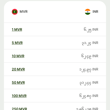
MVR
INR
1
MVR
၆.၂၅
INR
5
MVR
၃၁.၂၄
INR
10
MVR
၆၂.၄၉
INR
20
MVR
၁၂၄.၉၇
INR
50
MVR
၃၁၂.၄၄
INR
100
MVR
၆၂၄.၈၇
INR
250
MVR
၁,၅၆၂.၁၈
INR