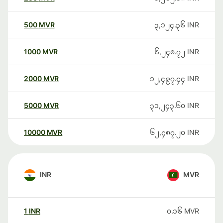
500
MVR
၃,၁၂၄.၃၆
INR
1000
MVR
၆,၂၄၈.၇၂
INR
2000
MVR
၁၂,၄၉၇.၄၄
INR
5000
MVR
၃၁,၂၄၃.၆၀
INR
10000
MVR
၆၂,၄၈၇.၂၀
INR
INR
MVR
1
INR
၀.၁၆
MVR