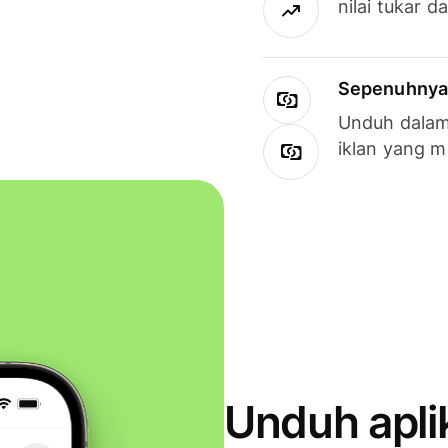
nilai tukar d
Sepenuhnya g
Unduh dalam 
iklan yang 
Unduh apli