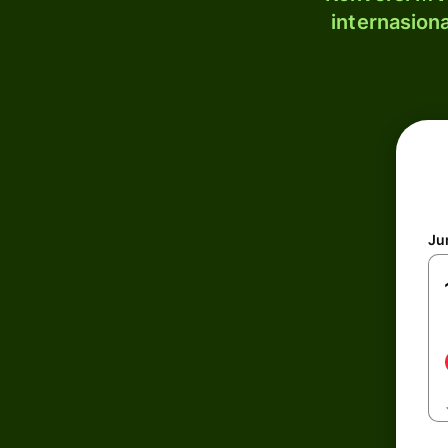
internasion
Ju