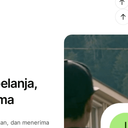
elanja,
ima
kan, dan menerima