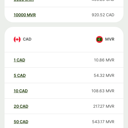
10000
MVR
920.52
CAD
CAD
MVR
1
CAD
10.86
MVR
5
CAD
54.32
MVR
10
CAD
108.63
MVR
20
CAD
217.27
MVR
50
CAD
543.17
MVR