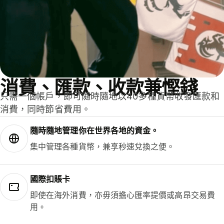
消費、匯款、收款兼慳錢
只需一個帳戶，即可隨時隨地以40多種貨幣收發匯款和
消費，同時節省費用。
隨時隨地管理你在世界各地的資金。
集中管理各種貨幣，兼享秒速兌換之便。
國際扣賬卡
即使在海外消費，亦毋須擔心匯率提價或高昂交易費
用。