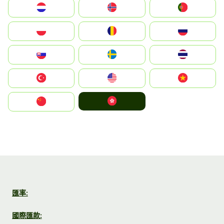
Nederland
Norge
Portugal
Polska
România
Россия
Slovensko
Ruoŧŧa
ไทย
Türkiye
United States
Vietnam
中國香港特別行政區
中国
匯率:
國際匯款: