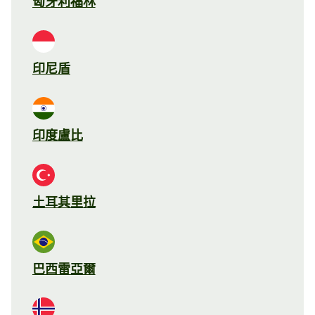
匈牙利福林
印尼盾
印度盧比
土耳其里拉
巴西雷亞爾