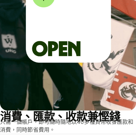
消費、匯款、收款兼慳錢
只需一個帳戶，即可隨時隨地以40多種貨幣收發匯款和
消費，同時節省費用。