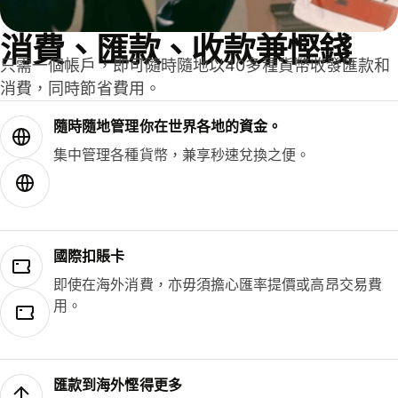
消費、匯款、收款兼慳錢
只需一個帳戶，即可隨時隨地以40多種貨幣收發匯款和
消費，同時節省費用。
隨時隨地管理你在世界各地的資金。
集中管理各種貨幣，兼享秒速兌換之便。
國際扣賬卡
即使在海外消費，亦毋須擔心匯率提價或高昂交易費
用。
匯款到海外慳得更多