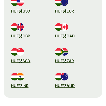
HUF兌USD
HUF兌EUR
HUF兌GBP
HUF兌CAD
HUF兌SGD
HUF兌ZAR
HUF兌INR
HUF兌AUD