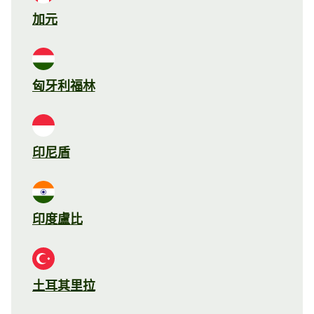
加元
匈牙利福林
印尼盾
印度盧比
土耳其里拉