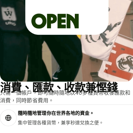
消費、匯款、收款兼慳錢
只需一個帳戶，即可隨時隨地以40多種貨幣收發匯款和
消費，同時節省費用。
隨時隨地管理你在世界各地的資金。
集中管理各種貨幣，兼享秒速兌換之便。