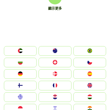
顯示更多
الإمارات العربية المتحدة
Australia
Brazil
България
Switzerland
Czechia
Deutschland
Denmark
España
Suomi
France
United Kingdom
Greece
Hrvatska
Magyarország
Indonesia
Israel
India