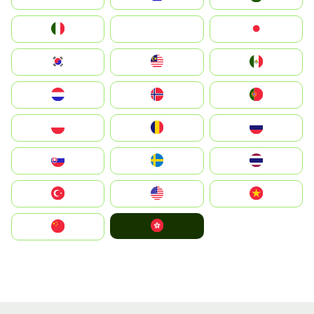
Italia
JA
Japan
South Korea
Malay
Mexico
Nederland
Norge
Portugal
Polska
România
Россия
Slovensko
Ruoŧŧa
ไทย
Türkiye
United States
Vietnam
中國香港特別行政區
中国