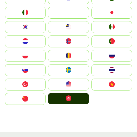
Italia
JA
Japan
South Korea
Malay
Mexico
Nederland
Norge
Portugal
Polska
România
Россия
Slovensko
Ruoŧŧa
ไทย
Türkiye
United States
Vietnam
中國香港特別行政區
中国