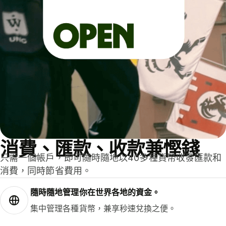
消費、匯款、收款兼慳錢
只需一個帳戶，即可隨時隨地以40多種貨幣收發匯款和
消費，同時節省費用。
隨時隨地管理你在世界各地的資金。
集中管理各種貨幣，兼享秒速兌換之便。