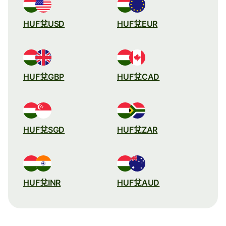
HUF兌USD
HUF兌EUR
HUF兌GBP
HUF兌CAD
HUF兌SGD
HUF兌ZAR
HUF兌INR
HUF兌AUD