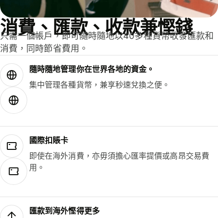
消費、匯款、收款兼慳錢
只需一個帳戶，即可隨時隨地以40多種貨幣收發匯款和
消費，同時節省費用。
隨時隨地管理你在世界各地的資金。
集中管理各種貨幣，兼享秒速兌換之便。
國際扣賬卡
即使在海外消費，亦毋須擔心匯率提價或高昂交易費
用。
匯款到海外慳得更多