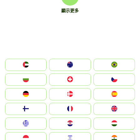
顯示更多
الإمارات العربية المتحدة
Australia
Brazil
България
Switzerland
Czechia
Deutschland
Denmark
España
Suomi
France
United Kingdom
Greece
Hrvatska
Magyarország
Indonesia
Israel
India