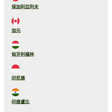
保加利亞列夫
加元
匈牙利福林
印尼盾
印度盧比