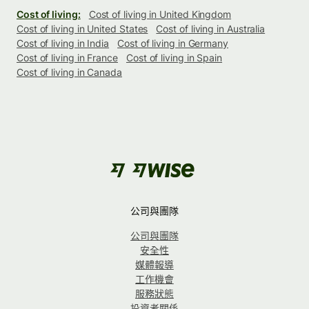
Cost of living:
Cost of living in United Kingdom
Cost of living in United States
Cost of living in Australia
Cost of living in India
Cost of living in Germany
Cost of living in France
Cost of living in Spain
Cost of living in Canada
公司與團隊
公司與團隊
安全性
媒體報導
工作機會
服務狀態
投資者關係