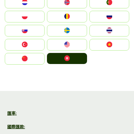
Nederland
Norge
Portugal
Polska
România
Россия
Slovensko
Ruoŧŧa
ไทย
Türkiye
United States
Vietnam
中國香港特別行政區
中国
匯率:
國際匯款: