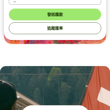
發送匯款
追蹤匯率