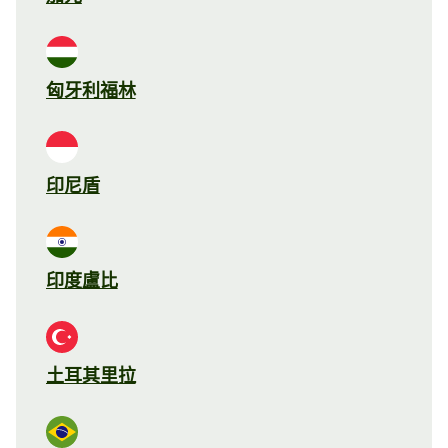
匈牙利福林
印尼盾
印度盧比
土耳其里拉