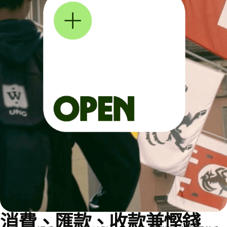
消費、匯款、收款兼慳錢