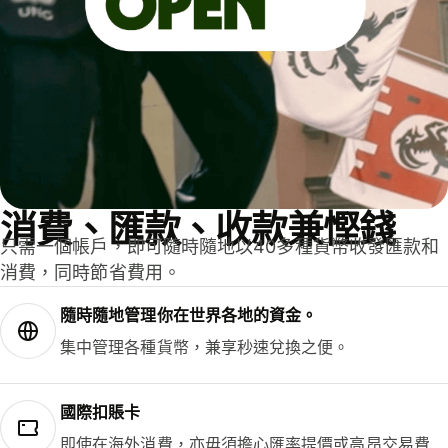
消費、匯款、收款兼慳錢
只需一個帳戶，即可隨時隨地以40多種貨幣收發匯款和
消費，同時節省費用。
隨時隨地管理你在世界各地的資金。
集中管理各種貨幣，兼享秒速兌換之便。
國際扣賬卡
即使在海外消費，亦毋須擔心匯率提價或高昂交易費