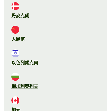
丹麥克朗
人民幣
以色列錫克爾
保加利亞列夫
加元