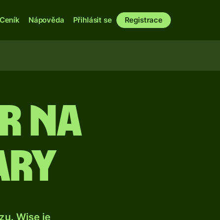
Ceník
Nápověda
Přihlásit se
Registrace
er na
ary
u. Wise je