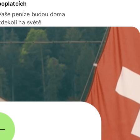
poplatcích
Vaše peníze budou doma
kdekoli na světě.