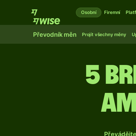
Osobní
Firemní
Plat
Převodník měn
Projít všechny měny
U
5 br
am
Převádějt