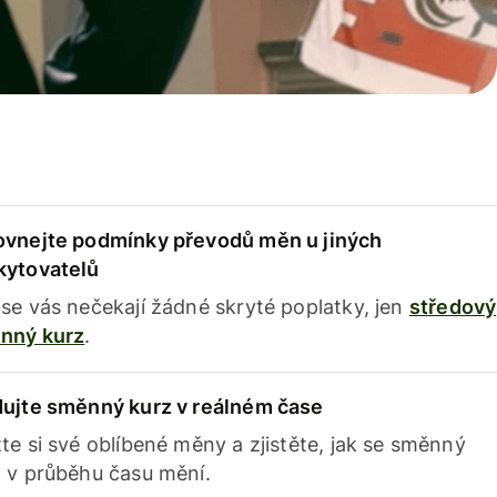
ovnejte podmínky převodů měn u jiných
kytovatelů
se vás nečekají žádné skryté poplatky, jen
středový
nný kurz
.
dujte směnný kurz v reálném čase
te si své oblíbené měny a zjistěte, jak se směnný
 v průběhu času mění.