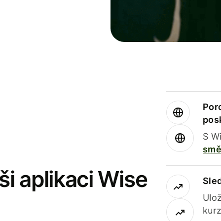
Por
pos
S Wi
smě
i aplikaci Wise
Sle
Ulož
kurz