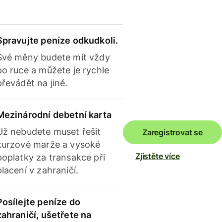
Spravujte peníze odkudkoli.
Své měny budete mít vždy
po ruce a můžete je rychle
převádět na jiné.
Mezinárodní debetní karta
Už nebudete muset řešit
Zaregistrovat se
kurzové marže a vysoké
Zjistěte více
poplatky za transakce při
placení v zahraničí.
Posílejte peníze do
zahraničí, ušetřete na