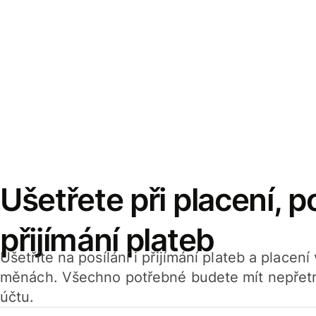
Ušetřete při placení, po
přijímání plateb
Ušetříte na posílání i přijímání plateb a placen
měnách. Všechno potřebné budete mít nepřetr
účtu.