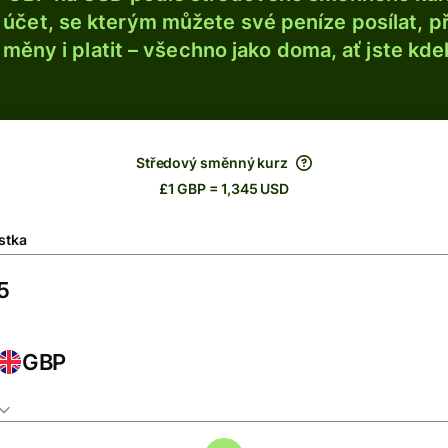
účet, se kterým můžete své peníze posílat, p
é měny i platit – všechno jako doma, ať jste kdek
Středový směnný kurz
£1 GBP = 1,345 USD
stka
GBP