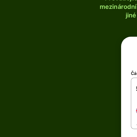
mezinárodní 
jin
Čá