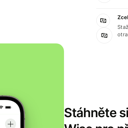
Zce
Staž
otr
Stáhněte si