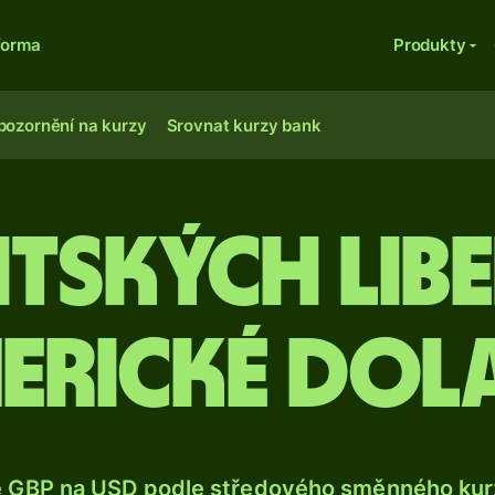
forma
Produkty
pozornění na kurzy
Srovnat kurzy bank
itských lib
erické dol
e GBP na USD podle středového směnného kurz