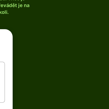
řevádět je na
oli.