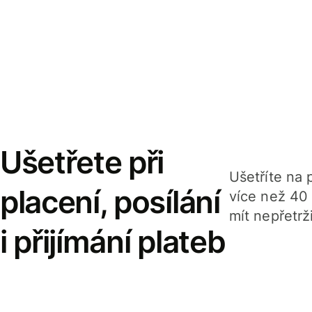
Ušetřete při
Ušetříte na p
placení, posílání
více než 40
mít nepřetrž
i přijímání plateb