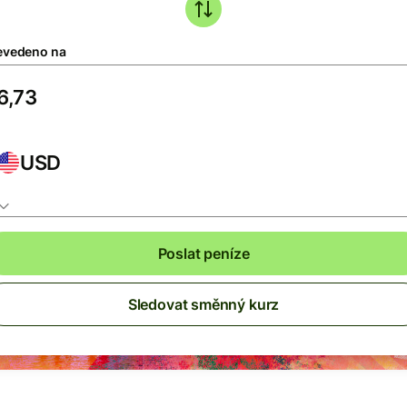
evedeno na
USD
Poslat peníze
Sledovat směnný kurz