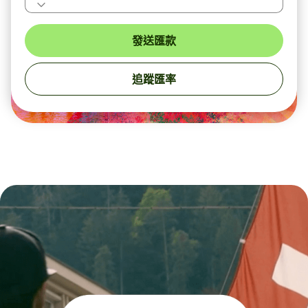
發送匯款
追蹤匯率