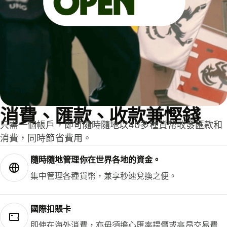
消費、匯款、收款兼慳錢
只需一個帳戶，即可隨時隨地以40多種貨幣收發匯款和
消費，同時節省費用。
隨時隨地管理你在世界各地的資金。
集中管理各種貨幣，兼享秒速兌換之便。
國際扣賬卡
即使在海外消費，亦毋須擔心匯率提價或高昂交易費