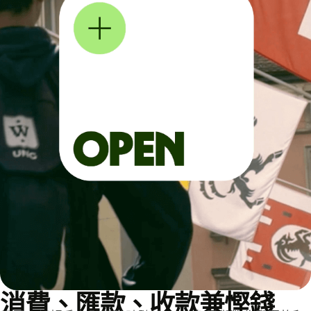
消費、匯款、收款兼慳錢