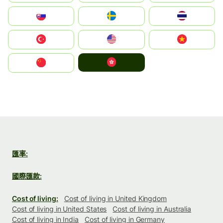
Slovensko
Ruoŧŧa
ไทย
Türkiye
United States
Vietnam
中國香港特別行政區
中国
匯率:
國際匯款:
Cost of living:
Cost of living in United Kingdom
Cost of living in United States
Cost of living in Australia
Cost of living in India
Cost of living in Germany